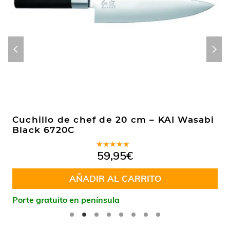
Cuchillo de chef de 20 cm – KAI Wasabi
Black 6720C
Valorado
59,95
€
en
4.83
de 5
AÑADIR AL CARRITO
Porte gratuito en península