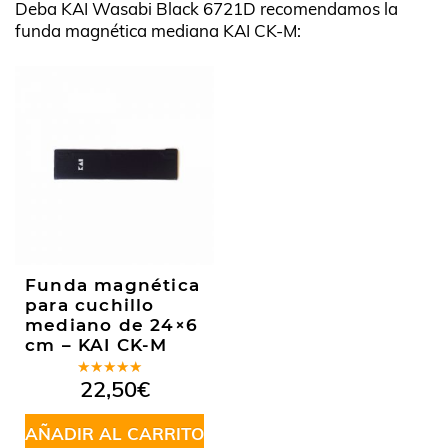
Deba KAI Wasabi Black 6721D recomendamos la
funda magnética mediana KAI CK-M:
Funda magnética
para cuchillo
mediano de 24×6
cm – KAI CK-M
Valorado
22,50
€
en
4.85
de 5
AÑADIR AL CARRITO