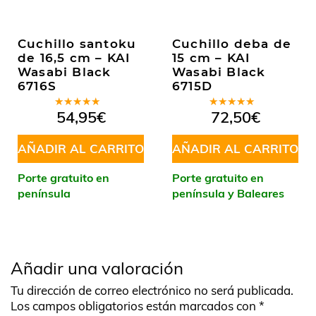
Cuchillo santoku
Cuchillo deba de
de 16,5 cm – KAI
15 cm – KAI
Wasabi Black
Wasabi Black
6716S
6715D
Valorado
Valorado
54,95
€
72,50
€
en
4.50
en
5.00
de
de 5
5
AÑADIR AL CARRITO
AÑADIR AL CARRITO
Porte gratuito en
Porte gratuito en
península
península y Baleares
Añadir una valoración
Tu dirección de correo electrónico no será publicada.
Los campos obligatorios están marcados con
*