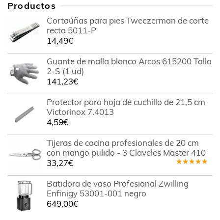
Productos
Cortaúñas para pies Tweezerman de corte
recto 5011-P
14,49
€
Guante de malla blanco Arcos 615200 Talla
2-S (1 ud)
141,23
€
Protector para hoja de cuchillo de 21,5 cm
Victorinox 7.4013
4,59
€
Tijeras de cocina profesionales de 20 cm
con mango pulido - 3 Claveles Master 410
33,27
€
Valorado
en
5.00
de
Batidora de vaso Profesional Zwilling
5
Enfinigy 53001-001 negro
649,00
€