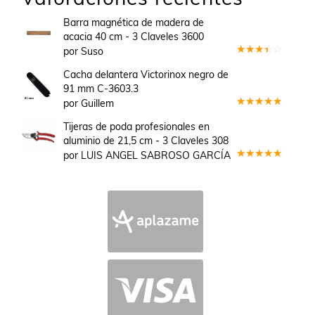
Barra magnética de madera de
acacia 40 cm - 3 Claveles 3600
por Suso
Valorado
en
3
Cacha delantera Victorinox negro de
de 5
91 mm C-3603.3
por Guillem
Valorado
en
5
de 5
Tijeras de poda profesionales en
aluminio de 21,5 cm - 3 Claveles 308
por LUIS ANGEL SABROSO GARCÍA
Valorado
en
5
de 5