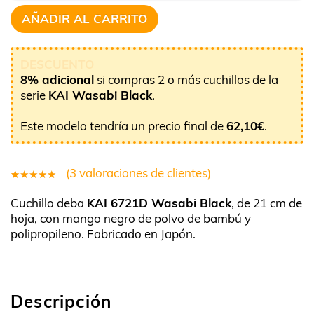
AÑADIR AL CARRITO
DESCUENTO
8% adicional
si compras 2 o más cuchillos de la
serie
KAI Wasabi Black
.
Este modelo tendría un precio final de
62,10
€
.
(
3
valoraciones de clientes)
3
Valorado
Cuchillo deba
KAI 6721D Wasabi Black
, de 21 cm de
4.67
hoja, con mango negro de polvo de bambú y
sobre 5
polipropileno. Fabricado en Japón.
basado
en
untuaciones
Descripción
de