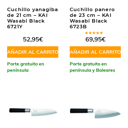
Cuchillo yanagiba
Cuchillo panero
de 21 cm – KAI
de 23 cm – KAI
Wasabi Black
Wasabi Black
6721Y
6723B
Valorado
52,95
€
69,95
€
en
5.00
de
5
AÑADIR AL CARRITO
AÑADIR AL CARRITO
Porte gratuito en
Porte gratuito en
península
península y Baleares