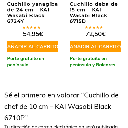
Cuchillo yanagiba
Cuchillo deba de
de 24 cm – KAI
15 cm – KAI
Wasabi Black
Wasabi Black
6724Y
6715D
Valorado
Valorado
54,95
€
72,50
€
en
5.00
de
en
5.00
de
5
5
AÑADIR AL CARRITO
AÑADIR AL CARRITO
Porte gratuito en
Porte gratuito en
península
península y Baleares
Sé el primero en valorar “Cuchillo de
chef de 10 cm – KAI Wasabi Black
6710P”
Tu dirección de correo electrónico no será publicada.