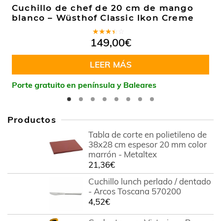
Cuchillo de chef de 20 cm de mango
blanco – Wüsthof Classic Ikon Creme
Valorado
149,00
€
en
3.00
de 5
LEER MÁS
Porte gratuito en península y Baleares
Productos
Tabla de corte en polietileno de
38x28 cm espesor 20 mm color
marrón - Metaltex
21,36
€
Cuchillo lunch perlado / dentado
- Arcos Toscana 570200
4,52
€