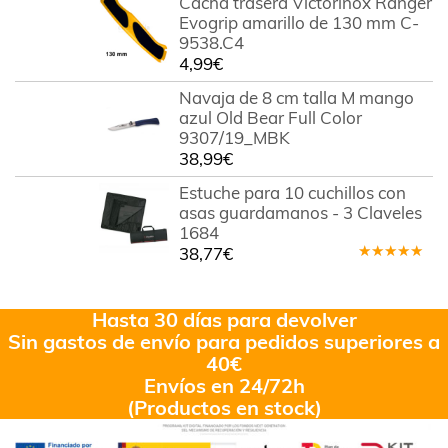
Cacha trasera Victorinox Ranger
Evogrip amarillo de 130 mm C-
9538.C4
4,99
€
Navaja de 8 cm talla M mango
azul Old Bear Full Color
9307/19_MBK
38,99
€
Estuche para 10 cuchillos con
asas guardamanos - 3 Claveles
1684
38,77
€
Valorado
en
4.80
de 5
Hasta 30 días para devolver
Sin gastos de envío para pedidos superiores a
40€
Envíos en 24/72h
(Productos en stock)