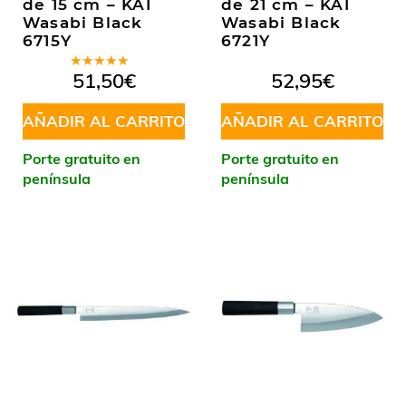
de 15 cm – KAI
de 21 cm – KAI
Wasabi Black
Wasabi Black
6715Y
6721Y
Valorado
51,50
€
52,95
€
en
5.00
de
5
AÑADIR AL CARRITO
AÑADIR AL CARRITO
Porte gratuito en
Porte gratuito en
península
península