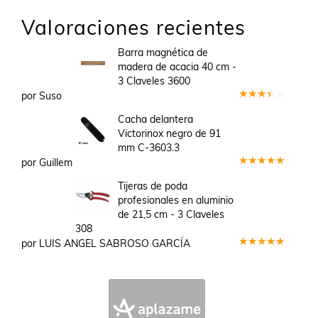
Valoraciones recientes
Barra magnética de
madera de acacia 40 cm -
3 Claveles 3600
por Suso
Valorado
en
3
Cacha delantera
de 5
Victorinox negro de 91
mm C-3603.3
por Guillem
Valorado
en
5
de 5
Tijeras de poda
profesionales en aluminio
de 21,5 cm - 3 Claveles
308
por LUIS ANGEL SABROSO GARCÍA
Valorado
en
5
de 5