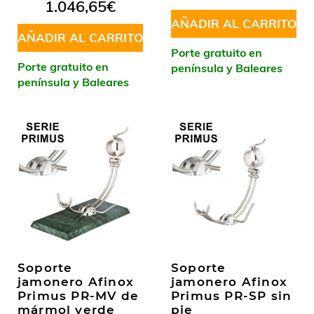
Valorado
1.046,65
€
5
en
5.00
de
5
AÑADIR AL CARRITO
AÑADIR AL CARRITO
Porte gratuito en
Porte gratuito en
península y Baleares
península y Baleares
Soporte
Soporte
jamonero Afinox
jamonero Afinox
Primus PR-MV de
Primus PR-SP sin
mármol verde
pie