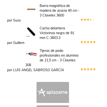
Barra magnética de
madera de acacia 40 cm -
3 Claveles 3600
por Suso
Valorado
en
3
Cacha delantera
de 5
Victorinox negro de 91
mm C-3603.3
por Guillem
Valorado
en
5
de 5
Tijeras de poda
profesionales en aluminio
de 21,5 cm - 3 Claveles
308
por LUIS ANGEL SABROSO GARCÍA
Valorado
en
5
de 5