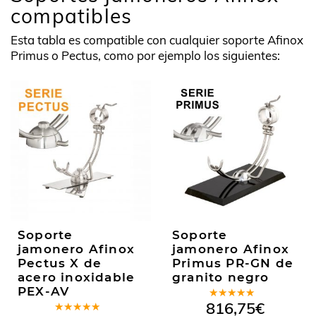
compatibles
Esta tabla es compatible con cualquier soporte Afinox
Primus o Pectus, como por ejemplo los siguientes:
Soporte
Soporte
jamonero Afinox
jamonero Afinox
Pectus X de
Primus PR-GN de
acero inoxidable
granito negro
PEX-AV
Valorado
816,75
€
en
5.00
de