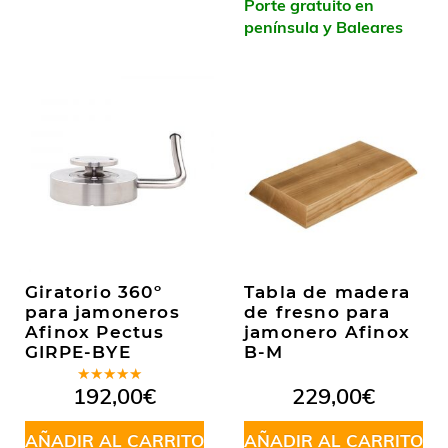
Porte gratuito en
península y Baleares
Giratorio 360º
Tabla de madera
para jamoneros
de fresno para
Afinox Pectus
jamonero Afinox
GIRPE-BYE
B-M
Valorado
192,00
€
229,00
€
en
5.00
de
5
AÑADIR AL CARRITO
AÑADIR AL CARRITO