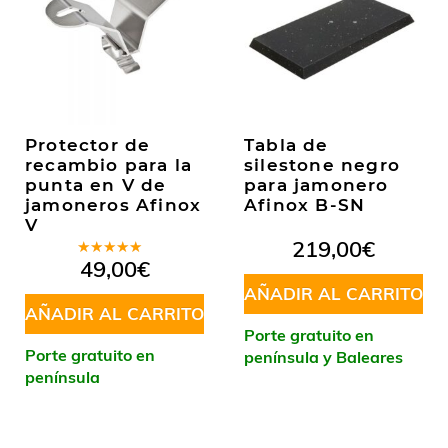
Protector de
Tabla de
recambio para la
silestone negro
punta en V de
para jamonero
jamoneros Afinox
Afinox B-SN
V
219,00
€
Valorado
49,00
€
en
5.00
de
5
AÑADIR AL CARRITO
AÑADIR AL CARRITO
Porte gratuito en
Porte gratuito en
península y Baleares
península