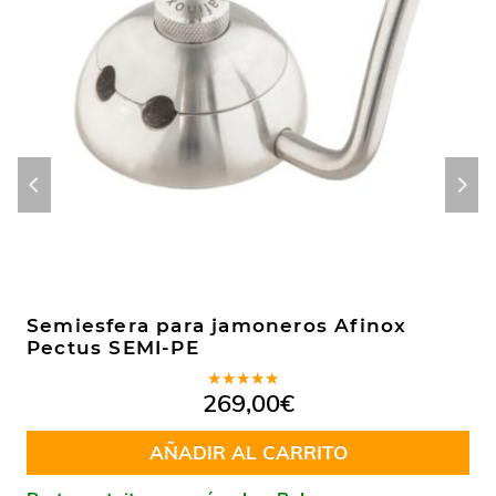
Semiesfera para jamoneros Afinox
Pectus SEMI-PE
Valorado
269,00
€
en
5.00
de
5
AÑADIR AL CARRITO