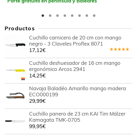
Porte gratuito en península y Baleares
Productos
Cuchillo carnicero de 20 cm con mango
negro - 3 Claveles Proflex 8071
17,12
€
Valorado
en
5.00
de
Cuchillo deshuesador de 16 cm mango
5
ergonómico Arcos 2941
14,25
€
Navaja Baladéo Amarillo mango madera
ECO000199
29,99
€
Cuchillo panero de 23 cm KAI Tim Mälzer
Kamagata TMK-0705
99,95
€