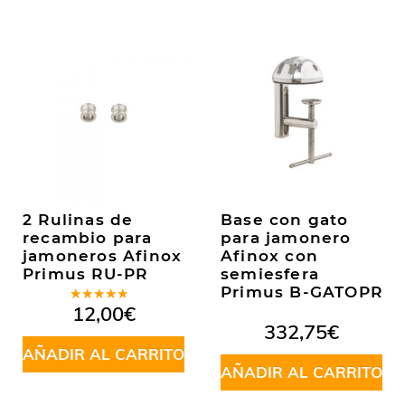
2 Rulinas de
Base con gato
recambio para
para jamonero
jamoneros Afinox
Afinox con
Primus RU-PR
semiesfera
Primus B-GATOPR
Valorado
12,00
€
en
5.00
de
332,75
€
5
AÑADIR AL CARRITO
AÑADIR AL CARRITO