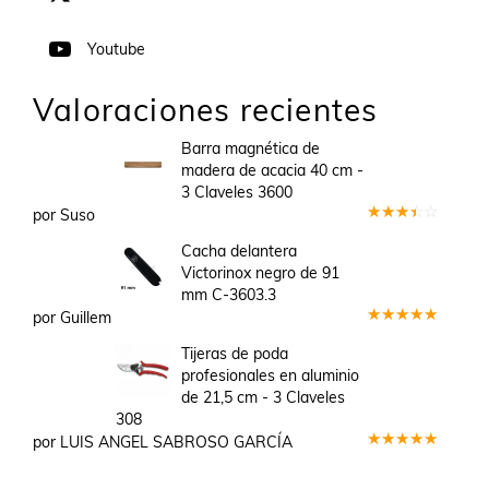
Youtube
Valoraciones recientes
Barra magnética de
madera de acacia 40 cm -
3 Claveles 3600
por Suso
Valorado
en
3
Cacha delantera
de 5
Victorinox negro de 91
mm C-3603.3
por Guillem
Valorado
en
5
de 5
Tijeras de poda
profesionales en aluminio
de 21,5 cm - 3 Claveles
308
por LUIS ANGEL SABROSO GARCÍA
Valorado
en
5
de 5