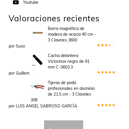
Youtube
Valoraciones recientes
Barra magnética de
madera de acacia 40 cm -
3 Claveles 3600
por Suso
Valorado
en
3
Cacha delantera
de 5
Victorinox negro de 91
mm C-3603.3
por Guillem
Valorado
en
5
de 5
Tijeras de poda
profesionales en aluminio
de 21,5 cm - 3 Claveles
308
por LUIS ANGEL SABROSO GARCÍA
Valorado
en
5
de 5