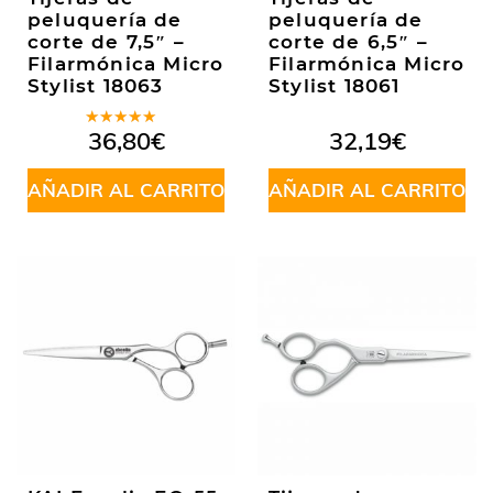
peluquería de
peluquería de
corte de 7,5″ –
corte de 6,5″ –
Filarmónica Micro
Filarmónica Micro
Stylist 18063
Stylist 18061
Valorado
36,80
€
32,19
€
en
5.00
de
5
AÑADIR AL CARRITO
AÑADIR AL CARRITO