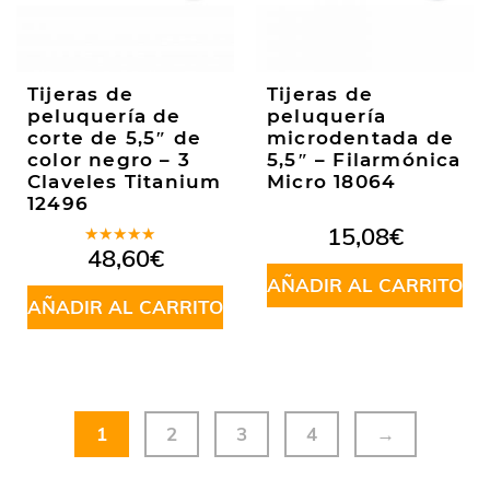
Tijeras de
Tijeras de
peluquería de
peluquería
corte de 5,5″ de
microdentada de
color negro – 3
5,5″ – Filarmónica
Claveles Titanium
Micro 18064
12496
15,08
€
Valorado
48,60
€
en
5.00
de
5
AÑADIR AL CARRITO
AÑADIR AL CARRITO
1
2
3
4
→