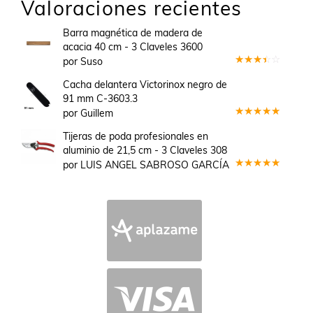
Valoraciones recientes
Barra magnética de madera de
acacia 40 cm - 3 Claveles 3600
por Suso
Valorado
en
3
Cacha delantera Victorinox negro de
de 5
91 mm C-3603.3
por Guillem
Valorado
en
5
de 5
Tijeras de poda profesionales en
aluminio de 21,5 cm - 3 Claveles 308
por LUIS ANGEL SABROSO GARCÍA
Valorado
en
5
de 5