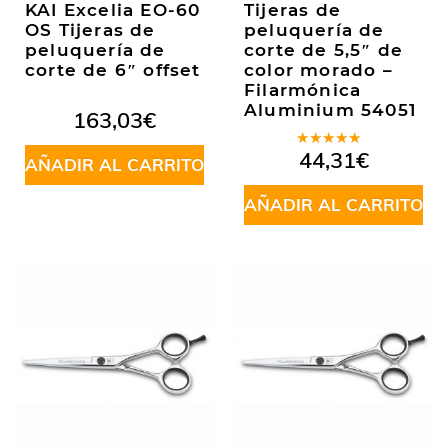
KAI Excelia EO-60
Tijeras de
OS Tijeras de
peluquería de
peluquería de
corte de 5,5″ de
corte de 6″ offset
color morado –
Filarmónica
Aluminium 54051
163,03
€
Valorado
44,31
€
AÑADIR AL CARRITO
en
5.00
de
5
AÑADIR AL CARRITO