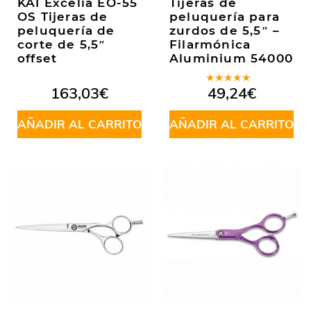
KAI Excelia EO-55
Tijeras de
OS Tijeras de
peluquería para
peluquería de
zurdos de 5,5″ –
corte de 5,5″
Filarmónica
offset
Aluminium 54000
Valorado
163,03
€
49,24
€
en
5.00
de
5
AÑADIR AL CARRITO
AÑADIR AL CARRITO