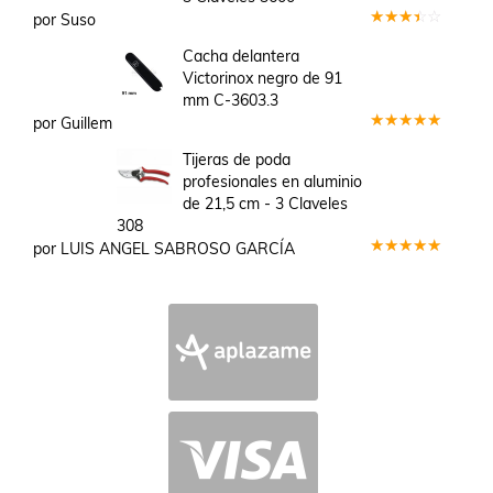
por Suso
Valorado
en
3
Cacha delantera
de 5
Victorinox negro de 91
mm C-3603.3
por Guillem
Valorado
en
5
de 5
Tijeras de poda
profesionales en aluminio
de 21,5 cm - 3 Claveles
308
por LUIS ANGEL SABROSO GARCÍA
Valorado
en
5
de 5