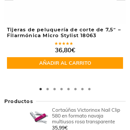
Tijeras de peluquería de corte de 7,5″ –
Filarmónica Micro Stylist 18063
Valorado
36,80
€
en
5.00
de
5
AÑADIR AL CARRITO
Productos
Cortaúñas Victorinox Nail Clip
580 en formato navaja
multiusos rosa transparente
35,99
€