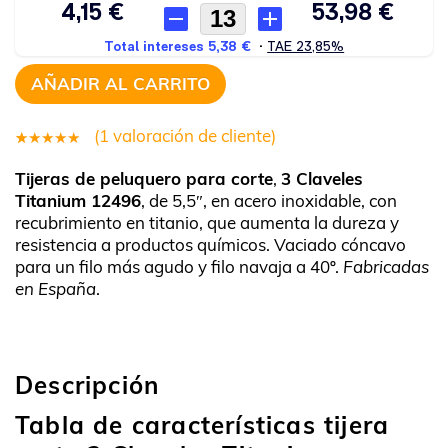
AÑADIR AL CARRITO
(
1
valoración de cliente)
1
Valorado
Tijeras de peluquero para corte
,
3 Claveles
5.00
sobre
Titanium 12496
, de 5,5″, en acero inoxidable, con
5 basado
recubrimiento en titanio, que aumenta la dureza y
en
resistencia a productos químicos. Vaciado cóncavo
puntuación
para un filo más agudo y filo navaja a 40º.
Fabricadas
en España
.
de cliente
Descripción
Tabla de características tijera