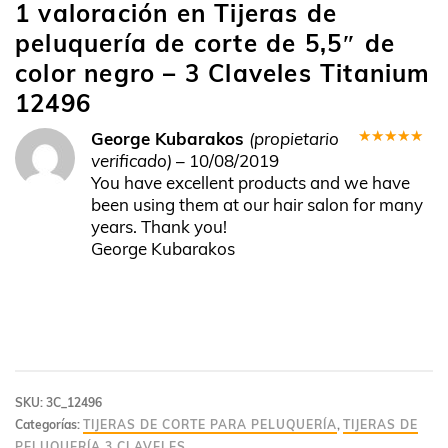
1 valoración en
Tijeras de
peluquería de corte de 5,5″ de
color negro – 3 Claveles Titanium
12496
George Kubarakos
(propietario
Valorado
verificado)
–
10/08/2019
en
5
de 5
You have excellent products and we have
been using them at our hair salon for many
years. Thank you!
George Kubarakos
SKU:
3C_12496
Categorías:
TIJERAS DE CORTE PARA PELUQUERÍA
,
TIJERAS DE
PELUQUERÍA 3 CLAVELES