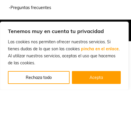
-Preguntas frecuentes
Quiénes Somos
Condiciones de Venta y Uso
Política de Privacidad
Tenemos muy en cuenta tu privacidad
© 2026 Cuchillalia.com
Las cookies nos permiten ofrecer nuestros servicios. Si
tienes dudas de lo que son las cookies
pincha en el enlace
.
Al utilizar nuestros servicios, aceptas el uso que hacemos
de las cookies.
Rechaza todo
Acepta
Español
English
(
Inglés
)
Português
(
Portugués, Portugal
)
Français
(
Francés
)
Deutsch
(
Alemán
)
Italiano
Русский
(
Ruso
)