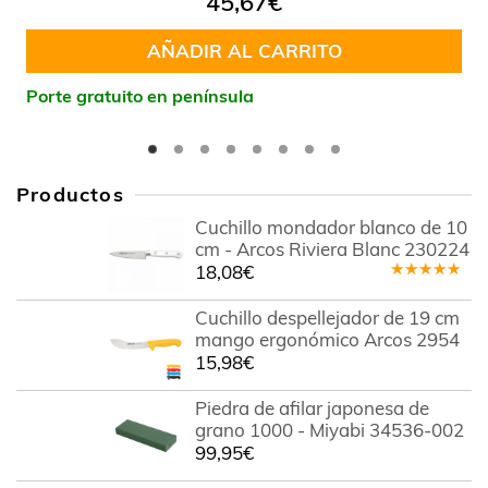
45,67
€
en
4.67
de 5
AÑADIR AL CARRITO
Porte gratuito en península
Productos
Cuchillo mondador blanco de 10
cm - Arcos Riviera Blanc 230224
18,08
€
Valorado
en
5.00
de
Cuchillo despellejador de 19 cm
5
mango ergonómico Arcos 2954
15,98
€
Piedra de afilar japonesa de
grano 1000 - Miyabi 34536-002
99,95
€