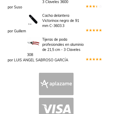
3 Claveles 3600
por Suso
Valorado
en
3
Cacha delantera
de 5
Victorinox negro de 91
mm C-3603.3
por Guillem
Valorado
en
5
de 5
Tijeras de poda
profesionales en aluminio
de 21,5 cm - 3 Claveles
308
por LUIS ANGEL SABROSO GARCÍA
Valorado
en
5
de 5