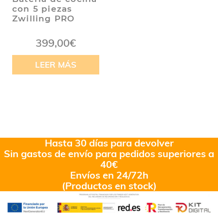
con 5 piezas
Zwilling PRO
399,00
€
LEER MÁS
Hasta 30 días para devolver
Sin gastos de envío para pedidos superiores a
40€
Envíos en 24/72h
(Productos en stock)