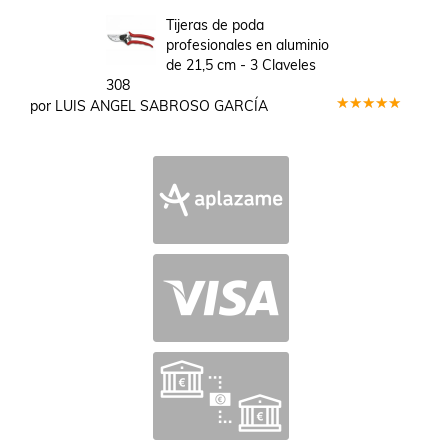
Valorado
en
5
de 5
Tijeras de poda
profesionales en aluminio
de 21,5 cm - 3 Claveles
308
por LUIS ANGEL SABROSO GARCÍA
Valorado
en
5
de 5