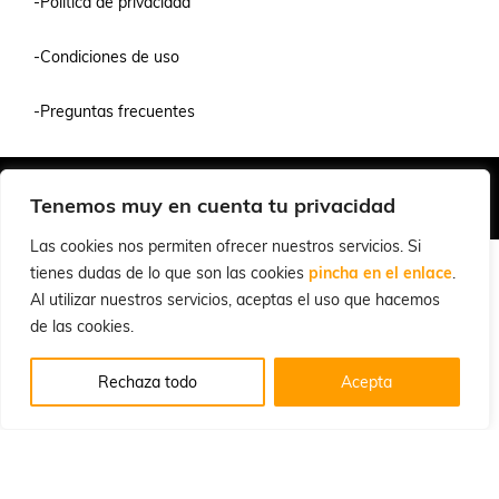
-Política de privacidad
-Condiciones de uso
-Preguntas frecuentes
Quiénes Somos
Condiciones de Venta y Uso
Política de Privacidad
Tenemos muy en cuenta tu privacidad
© 2026 Cuchillalia.com
Las cookies nos permiten ofrecer nuestros servicios. Si
tienes dudas de lo que son las cookies
pincha en el enlace
.
Al utilizar nuestros servicios, aceptas el uso que hacemos
de las cookies.
Rechaza todo
Acepta
Inglés
Español
English
(
)
Portugués, Portugal
Português
(
)