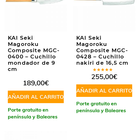
KAI Seki
KAI Seki
Magoroku
Magoroku
Composite MGC-
Composite MGC-
0400 – Cuchillo
0428 – Cuchillo
mondador de 9
nakiri de 16,5 cm
cm
Valorado
255,00
€
en
5.00
de
189,00
€
5
AÑADIR AL CARRITO
AÑADIR AL CARRITO
Porte gratuito en
Porte gratuito en
península y Baleares
península y Baleares