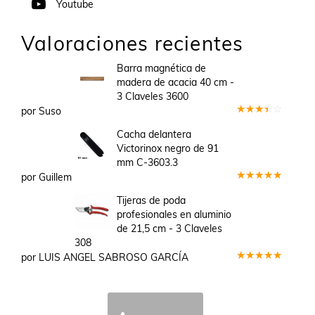
Youtube
Valoraciones recientes
Barra magnética de
madera de acacia 40 cm -
3 Claveles 3600
por Suso
Valorado
en
3
Cacha delantera
de 5
Victorinox negro de 91
mm C-3603.3
por Guillem
Valorado
en
5
de 5
Tijeras de poda
profesionales en aluminio
de 21,5 cm - 3 Claveles
308
por LUIS ANGEL SABROSO GARCÍA
Valorado
en
5
de 5