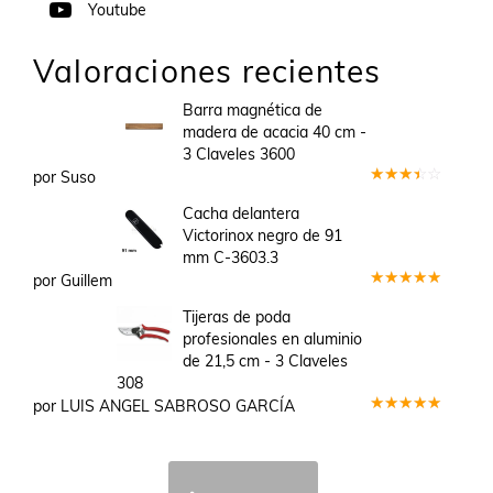
Youtube
Valoraciones recientes
Barra magnética de
madera de acacia 40 cm -
3 Claveles 3600
por Suso
Valorado
en
3
Cacha delantera
de 5
Victorinox negro de 91
mm C-3603.3
por Guillem
Valorado
en
5
de 5
Tijeras de poda
profesionales en aluminio
de 21,5 cm - 3 Claveles
308
por LUIS ANGEL SABROSO GARCÍA
Valorado
en
5
de 5