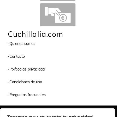
Cuchillalia.com
-Quienes somos
-Contacto
-Política de privacidad
-Condiciones de uso
-Preguntas frecuentes
Quiénes Somos
Condiciones de Venta y Uso
Política de Privacidad
Tenemos muy en cuenta tu privacidad