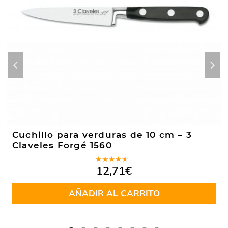
Cuchillo para verduras de 10 cm – 3
Claveles Forgé 1560
Valorado
12,71
€
en
4.00
de 5
AÑADIR AL CARRITO