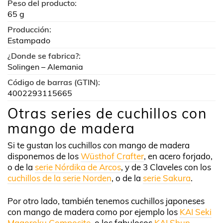
Peso del producto:
65 g
Producción:
Estampado
¿Donde se fabrica?:
Solingen – Alemania
Código de barras (GTIN):
4002293115665
Otras series de cuchillos con
mango de madera
Si te gustan los cuchillos con mango de madera
disponemos de los
Wüsthof Crafter
, en acero forjado,
o de la
serie Nórdika de Arcos
, y de 3 Claveles con los
cuchillos de la serie Norden
, o de la
serie Sakura
.
Por otro lado, también tenemos cuchillos japoneses
con mango de madera como por ejemplo los
KAI Seki
Magoroku Composite
, o los fabulosos
KAI Shun