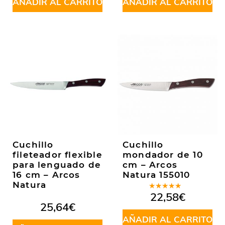
AÑADIR AL CARRITO
AÑADIR AL CARRITO
Cuchillo
Cuchillo
fileteador flexible
mondador de 10
para lenguado de
cm – Arcos
16 cm – Arcos
Natura 155010
Natura
Valorado
22,58
€
en
5.00
de
25,64
€
5
AÑADIR AL CARRITO