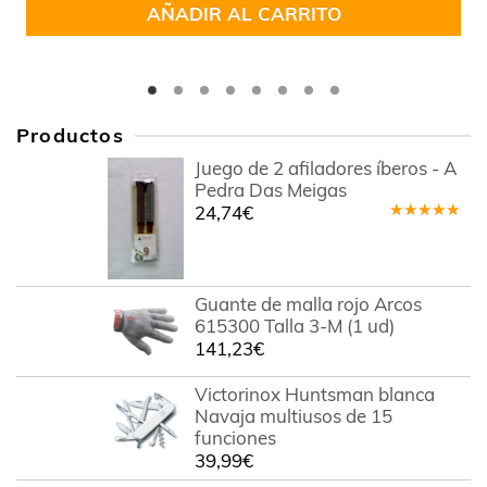
AÑADIR AL CARRITO
Productos
Juego de 2 afiladores íberos - A
Pedra Das Meigas
24,74
€
Valorado
en
4.43
de 5
Guante de malla rojo Arcos
615300 Talla 3-M (1 ud)
141,23
€
Victorinox Huntsman blanca
Navaja multiusos de 15
funciones
39,99
€