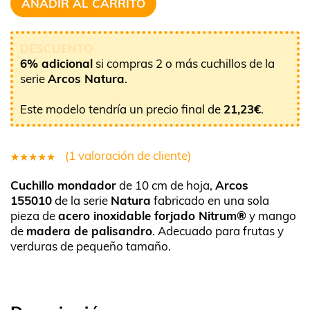
AÑADIR AL CARRITO
DESCUENTO
6% adicional
si compras 2 o más cuchillos de la
serie
Arcos Natura
.
Este modelo tendría un precio final de
21,23
€
.
(
1
valoración de cliente)
1
Valorado
Cuchillo mondador
de 10 cm de hoja,
Arcos
5.00
sobre
155010
de la serie
Natura
fabricado en una sola
5 basado
pieza de
acero inoxidable forjado Nitrum®
y mango
en
de
madera de palisandro
. Adecuado para frutas y
puntuación
verduras de pequeño tamaño.
de cliente