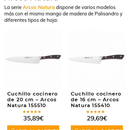
La serie
Arcos Natura
dispone de varios modelos
más con el mismo mango de madera de Palisandro y
diferentes tipos de hoja:
Cuchillo cocinero
Cuchillo cocinero
de 20 cm – Arcos
de 16 cm – Arcos
Natura 155510
Natura 155410
Valorado
Valorado
35,89
€
29,69
€
en
5.00
de
en
5.00
de
5
5