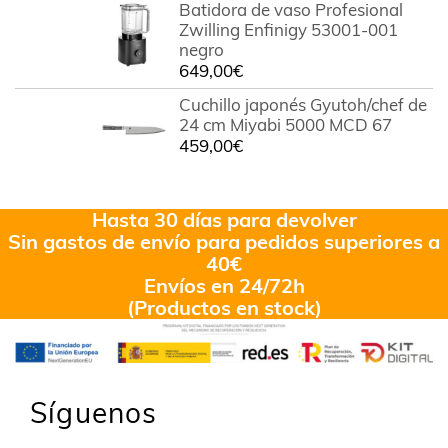
Batidora de vaso Profesional
Zwilling Enfinigy 53001-001
negro
649,00
€
Cuchillo japonés Gyutoh/chef de
24 cm Miyabi 5000 MCD 67
459,00
€
Hasta 30 días para devolver
Sin gastos de envío para pedidos superiores a
40€
Envíos en 24/72h
(Productos en stock)
Síguenos