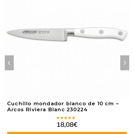
Cuchillo mondador blanco de 10 cm –
Arcos Riviera Blanc 230224
Valorado
18,08
€
en
5.00
de
5