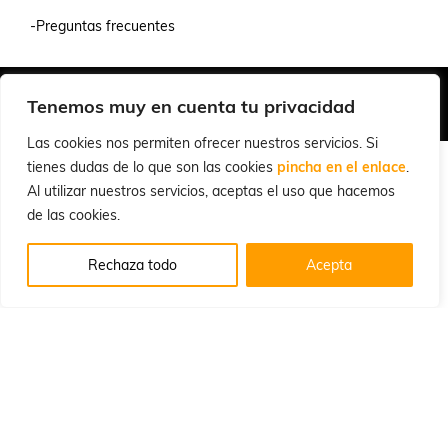
-Preguntas frecuentes
Quiénes Somos
Condiciones de Venta y Uso
Política de Privacidad
Tenemos muy en cuenta tu privacidad
© 2026 Cuchillalia.com
Las cookies nos permiten ofrecer nuestros servicios. Si
tienes dudas de lo que son las cookies
pincha en el enlace
.
Al utilizar nuestros servicios, aceptas el uso que hacemos
de las cookies.
Rechaza todo
Acepta
Español
English
(
Inglés
)
Português
(
Portugués, Portugal
)
Français
(
Francés
)
Deutsch
(
Alemán
)
Italiano
Русский
(
Ruso
)