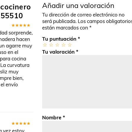
Añadir una valoración
 cocinero
155510
Tu dirección de correo electrónico no
será publicada.
Los campos obligatorio
están marcados con
*
Valorado
lidad sorprende,
en
5
de 5
Tu puntuación
*
 madera hacen
 un agarre muy
Tu valoración
*
so en el
 para cocina
 La curvatura
esliz muy
empre bien,
el envío
Nombre
*
Valorado
a vez estoy