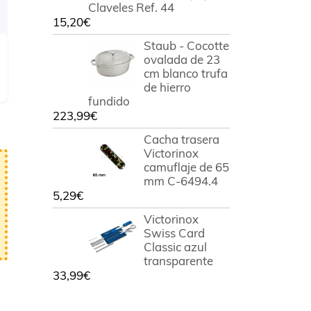
Claveles Ref. 44
15,20
€
Staub - Cocotte
ovalada de 23
cm blanco trufa
de hierro
fundido
223,99
€
Cacha trasera
Victorinox
camuflaje de 65
mm C-6494.4
5,29
€
Victorinox
Swiss Card
Classic azul
transparente
33,99
€