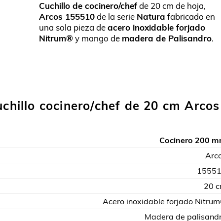
Cuchillo de cocinero/chef
de 20 cm de hoja,
5.00
sobre
Arcos 155510
de la serie
Natura
fabricado en
5 basado
una sola pieza de
acero inoxidable forjado
en
Nitrum®
y mango de
madera de Palisandro
.
puntuaciones
de clientes
uchillo cocinero/chef de 20 cm Arcos
Cocinero 200 
Arc
1555
20 
Acero inoxidable forjado Nitru
Madera de palisand