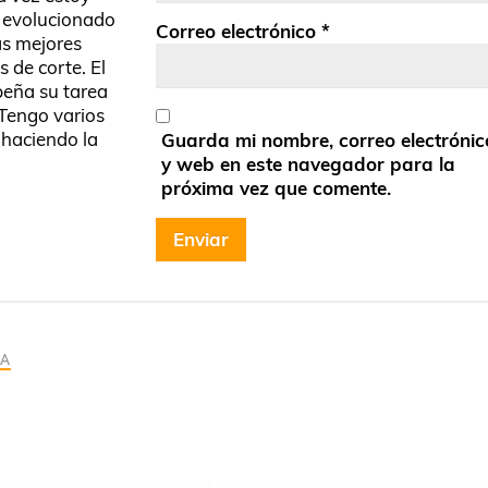
en
5
de 5
 evolucionado
Correo electrónico
*
as mejores
 de corte. El
peña su tarea
Tengo varios
 haciendo la
Guarda mi nombre, correo electrónic
y web en este navegador para la
próxima vez que comente.
RA