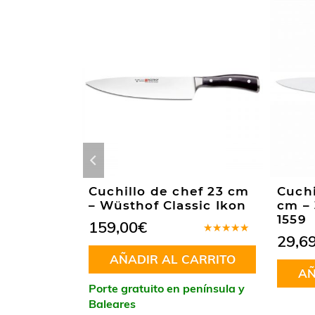
chillo
Cuchillo de chef 23 cm
Cuchi
onés
– Wüsthof Classic Ikon
cm – 
7 cm
1559
159,00
€
29,6
Valorado
en
5.00
de
Valorado
AÑADIR AL CARRITO
5
en
5.00
de
CARRITO
AÑ
5
Porte gratuito en península y
península y
Baleares