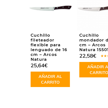
Cuchillo
Cuchillo
fileteador
mondador d
flexible para
cm – Arcos
lenguado de 16
Natura 1550
cm – Arcos
22,58
€
Natura
Valo
en
5
25,64
€
AÑADIR A
5
CARRIT
AÑADIR AL
CARRITO