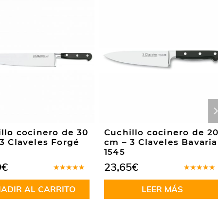
llo cocinero de 30
Cuchillo cocinero de 2
3 Claveles Forgé
cm – 3 Claveles Bavaria
1545
9
€
23,65
€
Valorado
Valorado
en
5.00
de
en
5.00
d
ADIR AL CARRITO
LEER MÁS
5
5