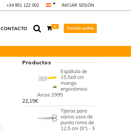
INICIAR SESIÓN
+34 951 122 002
0
CONTACTO
Tramitar pedido
Productos
Espátula de
15,5x9 cm
mango
ergonómico
Arcos 2995
22,15
€
Tijeras para
varios usos de
punta roma de
12,5 cm (5") - 3