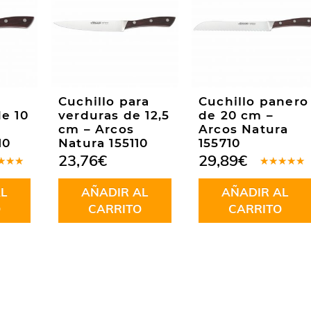
Cuchillo para
Cuchillo panero
e 10
verduras de 12,5
de 20 cm –
cm – Arcos
Arcos Natura
10
Natura 155110
155710
23,76
€
29,89
€
rado
Valorado
.00
de
en
5.00
de
L
AÑADIR AL
AÑADIR AL
5
O
CARRITO
CARRITO