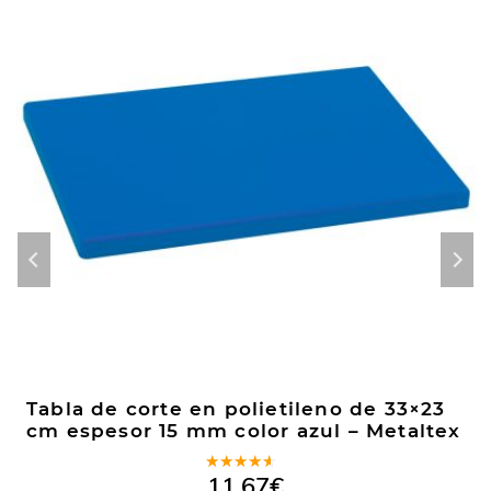
Tabla de corte en polietileno de 33×23
cm espesor 15 mm color azul – Metaltex
Valorado
11,67
€