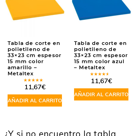
Tabla de corte en
Tabla de corte en
polietileno de
polietileno de
33×23 cm espesor
33×23 cm espesor
15 mm color
15 mm color azul
amarillo –
– Metaltex
Metaltex
Valorado
11,67
€
en
4.00
Valorado
11,67
€
de 5
en
5.00
de
5
AÑADIR AL CARRITO
AÑADIR AL CARRITO
¿Y si no encuentro la tabla