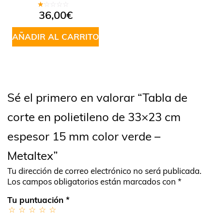
Valorado
36,00
€
en
1.00
de
AÑADIR AL CARRITO
5
Sé el primero en valorar “Tabla de
corte en polietileno de 33×23 cm
espesor 15 mm color verde –
Metaltex”
Tu dirección de correo electrónico no será publicada.
Los campos obligatorios están marcados con
*
Tu puntuación
*