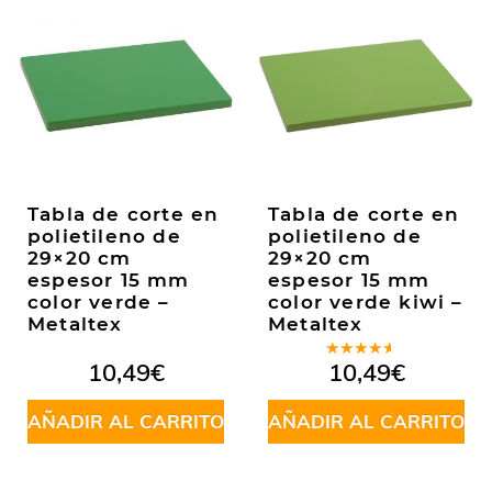
Tabla de corte en
Tabla de corte en
polietileno de
polietileno de
29×20 cm
29×20 cm
espesor 15 mm
espesor 15 mm
color verde –
color verde kiwi –
Metaltex
Metaltex
Valorado
10,49
€
10,49
€
en
4.00
de 5
AÑADIR AL CARRITO
AÑADIR AL CARRITO