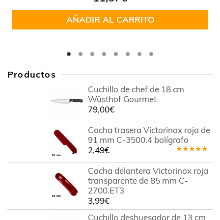
en
4.00
de 5
AÑADIR AL CARRITO
Productos
Cuchillo de chef de 18 cm
Wüsthof Gourmet
79,00
€
Cacha trasera Victorinox roja de
91 mm C-3500.4 bolígrafo
2,49
€
Valorado
en
5.00
de
Cacha delantera Victorinox roja
5
transparente de 85 mm C-
2700.ET3
3,99
€
Cuchillo deshuesador de 13 cm