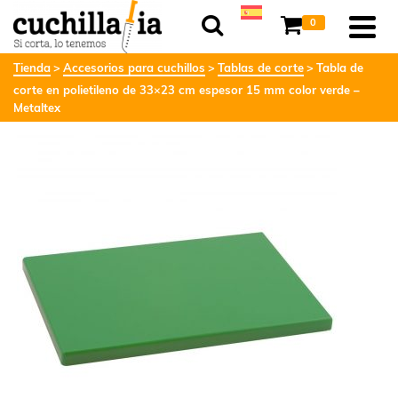
0
Tienda
Accesorios para cuchillos
Tablas de corte
Tabla de
corte en polietileno de 33×23 cm espesor 15 mm color verde –
Metaltex