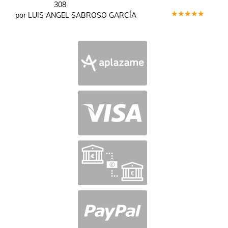
308
por LUIS ANGEL SABROSO GARCÍA
Valorado
en
5
de 5