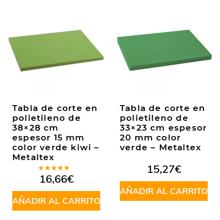
Tabla de corte en
Tabla de corte en
polietileno de
polietileno de
38×28 cm
33×23 cm espesor
espesor 15 mm
20 mm color
color verde kiwi –
verde – Metaltex
Metaltex
15,27
€
Valorado
16,66
€
en
4.67
de 5
AÑADIR AL CARRITO
AÑADIR AL CARRITO