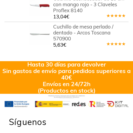
con mango rojo - 3 Claveles
Proflex 8140
13,04
€
Valorado
en
5.00
de
Cuchillo de mesa perlado /
5
dentado - Arcos Toscana
570900
5,63
€
Valorado
en
5.00
de
5
Hasta 30 días para devolver
Sin gastos de envío para pedidos superiores a
40€
Envíos en 24/72h
(Productos en stock)
Síguenos