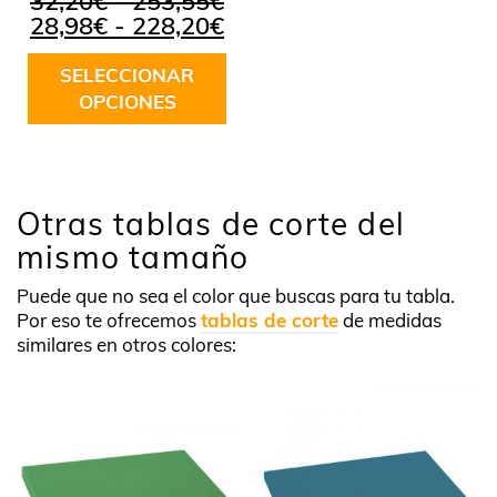
Rango
32,20
€
-
253,55
€
de
Rango
28,98
€
-
228,20
€
precios:
de
desde
precios:
SELECCIONAR
32,20€
desde
OPCIONES
hasta
28,98€
Este
253,55€
hasta
producto
228,20€
tiene
múltiples
Otras tablas de corte del
variantes.
mismo tamaño
Las
opciones
Puede que no sea el color que buscas para tu tabla.
se
Por eso te ofrecemos
tablas de corte
de medidas
pueden
similares en otros colores:
elegir
en
la
página
de
producto