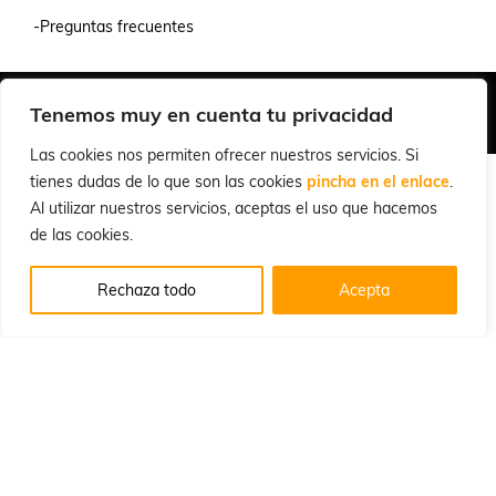
-Preguntas frecuentes
Quiénes Somos
Condiciones de Venta y Uso
Política de Privacidad
Tenemos muy en cuenta tu privacidad
© 2026 Cuchillalia.com
Las cookies nos permiten ofrecer nuestros servicios. Si
tienes dudas de lo que son las cookies
pincha en el enlace
.
Al utilizar nuestros servicios, aceptas el uso que hacemos
de las cookies.
Rechaza todo
Acepta
Español
English
(
Inglés
)
Português
(
Portugués, Portugal
)
Français
(
Francés
)
Deutsch
(
Alemán
)
Italiano
Русский
(
Ruso
)