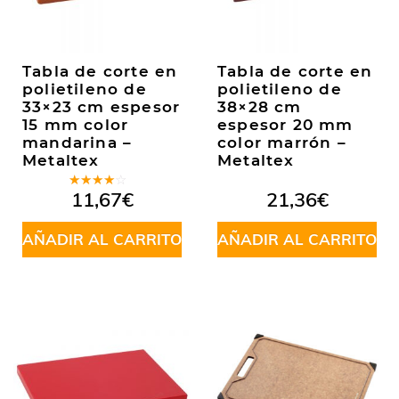
Tabla de corte en
Tabla de corte en
polietileno de
polietileno de
33×23 cm espesor
38×28 cm
15 mm color
espesor 20 mm
mandarina –
color marrón –
Metaltex
Metaltex
Valorado
11,67
€
21,36
€
en
3.50
de 5
AÑADIR AL CARRITO
AÑADIR AL CARRITO