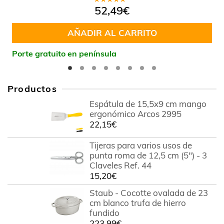
Valorado
52,49
€
en
5.00
de
5
AÑADIR AL CARRITO
Porte gratuito en península
Productos
Espátula de 15,5x9 cm mango
ergonómico Arcos 2995
22,15
€
Tijeras para varios usos de
punta roma de 12,5 cm (5") - 3
Claveles Ref. 44
15,20
€
Staub - Cocotte ovalada de 23
cm blanco trufa de hierro
fundido
223,99
€