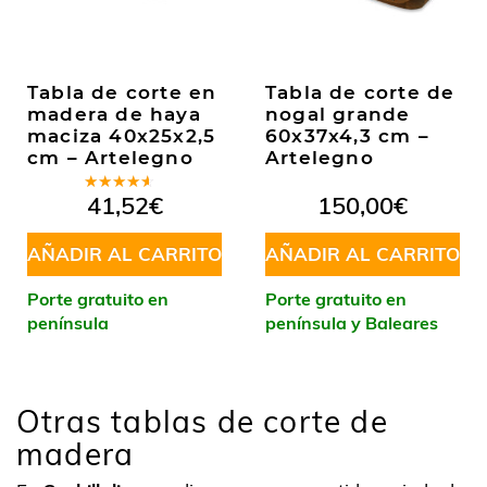
Tabla de corte en
Tabla de corte de
madera de haya
nogal grande
maciza 40x25x2,5
60x37x4,3 cm –
cm – Artelegno
Artelegno
Valorado
41,52
€
150,00
€
en
4.00
de 5
AÑADIR AL CARRITO
AÑADIR AL CARRITO
Porte gratuito en
Porte gratuito en
península
península y Baleares
Otras tablas de corte de
madera