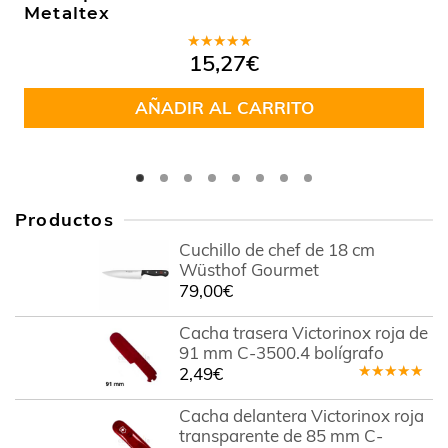
Metaltex
Valorado
15,27
€
en
5.00
de
5
AÑADIR AL CARRITO
Productos
Cuchillo de chef de 18 cm
Wüsthof Gourmet
79,00
€
Cacha trasera Victorinox roja de
91 mm C-3500.4 bolígrafo
2,49
€
Valorado
en
5.00
de
Cacha delantera Victorinox roja
5
transparente de 85 mm C-