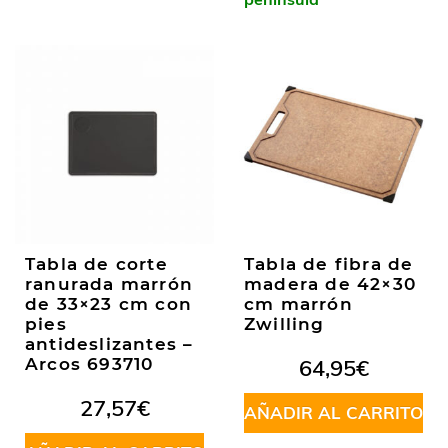
Tabla de corte
Tabla de fibra de
ranurada marrón
madera de 42×30
de 33×23 cm con
cm marrón
pies
Zwilling
antideslizantes –
Arcos 693710
64,95
€
27,57
€
AÑADIR AL CARRITO