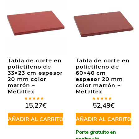
Tabla de corte en
Tabla de corte en
polietileno de
polietileno de
33×23 cm espesor
60×40 cm
20 mm color
espesor 20 mm
marrón –
color marrón –
Metaltex
Metaltex
Valorado
Valorado
15,27
€
52,49
€
en
5.00
de
en
5.00
de
5
5
AÑADIR AL CARRITO
AÑADIR AL CARRITO
Porte gratuito en
península