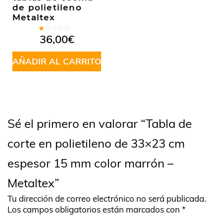
de polietileno
Metaltex
Valorado
36,00
€
en
1.00
de
AÑADIR AL CARRITO
5
Sé el primero en valorar “Tabla de
corte en polietileno de 33×23 cm
espesor 15 mm color marrón –
Metaltex”
Tu dirección de correo electrónico no será publicada.
Los campos obligatorios están marcados con
*