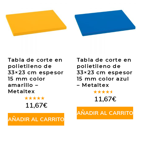
Tabla de corte en
Tabla de corte en
polietileno de
polietileno de
33×23 cm espesor
33×23 cm espesor
15 mm color
15 mm color azul
amarillo –
– Metaltex
Metaltex
Valorado
11,67
€
en
4.00
Valorado
11,67
€
de 5
en
5.00
de
5
AÑADIR AL CARRITO
AÑADIR AL CARRITO