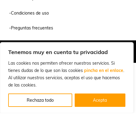
-Condiciones de uso
-Preguntas frecuentes
Quiénes Somos
Condiciones de Venta y Uso
Política de Privacidad
Tenemos muy en cuenta tu privacidad
© 2026 Cuchillalia.com
Las cookies nos permiten ofrecer nuestros servicios. Si
tienes dudas de lo que son las cookies
pincha en el enlace
.
Al utilizar nuestros servicios, aceptas el uso que hacemos
de las cookies.
Rechaza todo
Acepta
Español
English
(
Inglés
)
Português
(
Portugués, Portugal
)