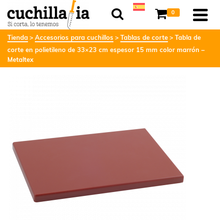
0
Tienda
Accesorios para cuchillos
Tablas de corte
Tabla de
corte en polietileno de 33×23 cm espesor 15 mm color marrón –
Metaltex