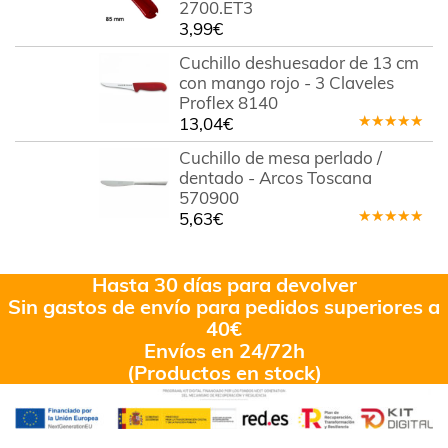
2700.ET3
3,99
€
Cuchillo deshuesador de 13 cm
con mango rojo - 3 Claveles
Proflex 8140
13,04
€
Valorado
en
5.00
de
Cuchillo de mesa perlado /
5
dentado - Arcos Toscana
570900
5,63
€
Valorado
en
5.00
de
5
Hasta 30 días para devolver
Sin gastos de envío para pedidos superiores a
40€
Envíos en 24/72h
(Productos en stock)