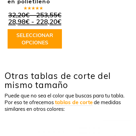
en polietileno
Valorado
Rango
32,20
€
-
253,55
€
en
5.00
de
de
Rango
28,98
€
-
228,20
€
5
precios:
de
desde
precios:
SELECCIONAR
32,20€
desde
OPCIONES
hasta
28,98€
Este
253,55€
hasta
producto
228,20€
tiene
múltiples
Otras tablas de corte del
variantes.
mismo tamaño
Las
opciones
Puede que no sea el color que buscas para tu tabla.
se
Por eso te ofrecemos
tablas de corte
de medidas
pueden
similares en otros colores:
elegir
en
la
página