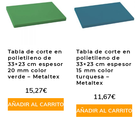
de
producto
Tabla de corte en
Tabla de corte en
polietileno de
polietileno de
33×23 cm espesor
33×23 cm espesor
20 mm color
15 mm color
verde – Metaltex
turquesa –
Metaltex
15,27
€
11,67
€
AÑADIR AL CARRITO
AÑADIR AL CARRITO