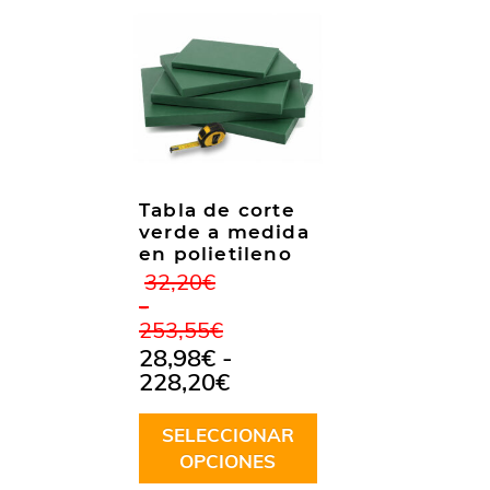
Tabla de corte
verde a medida
en polietileno
32,20
€
-
Rango
253,55
€
de
28,98
€
-
precios:
Rango
228,20
€
desde
de
32,20€
precios:
hasta
SELECCIONAR
desde
253,55€
OPCIONES
28,98€