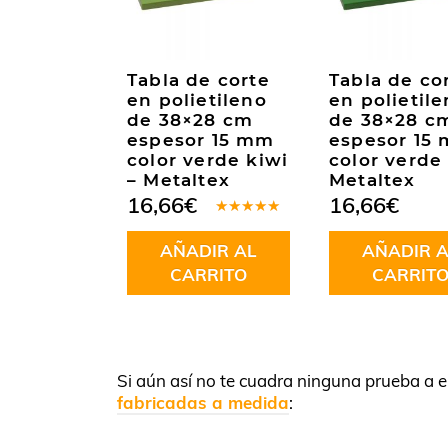
Tabla de corte
Tabla de co
en polietileno
en polietil
de 38×28 cm
de 38×28 c
espesor 15 mm
espesor 15
color verde kiwi
color verde
– Metaltex
Metaltex
16,66
€
16,66
€
Valorado
en
4.67
AÑADIR AL
AÑADIR A
de 5
CARRITO
CARRIT
Si aún así no te cuadra ninguna prueba a el
fabricadas a medida
: