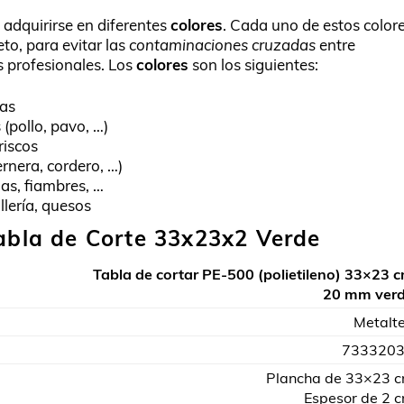
adquirirse en diferentes
colores
. Cada uno de estos color
to, para evitar las
contaminaciones cruzadas
entre
s profesionales. Los
colores
son los siguientes:
ras
(pollo, pavo, …)
iscos
ernera, cordero, …)
as, fiambres, …
llería, quesos
Tabla de Corte 33x23x2 Verde
Tabla de cortar PE-500 (polietileno) 33×23 
20 mm ver
Metalt
733320
Plancha de 33×23 
Espesor de 2 