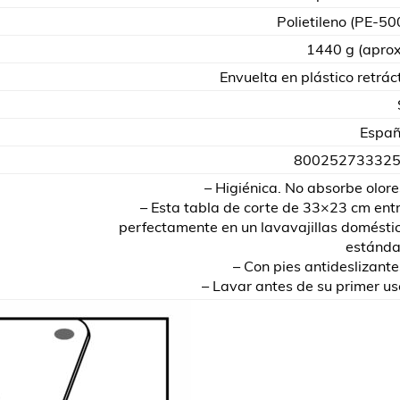
Polietileno (PE-50
1440 g (aprox
Envuelta en plástico retráct
Espa
80025273332
– Higiénica. No absorbe olore
– Esta tabla de corte de 33×23 cm ent
perfectamente en un lavavajillas domésti
estánda
– Con pies antideslizante
– Lavar antes de su primer us