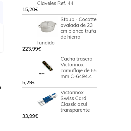
Claveles Ref. 44
15,20
€
Staub - Cocotte
ovalada de 23
cm blanco trufa
de hierro
fundido
223,99
€
Cacha trasera
Victorinox
camuflaje de 65
mm C-6494.4
5,29
€
0
Victorinox
Swiss Card
Classic azul
transparente
33,99
€