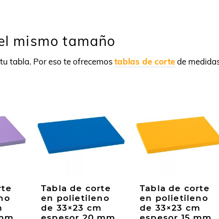
del mismo tamaño
tu tabla. Por eso te ofrecemos
tablas de corte
de medida
rte
Tabla de corte
Tabla de corte
eno
en polietileno
en polietileno
m
de 33×23 cm
de 33×23 cm
 mm
espesor 20 mm
espesor 15 mm