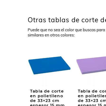
Este
hasta
producto
228,20€
tiene
múltiples
Otras tablas de corte 
variantes.
Las
Puede que no sea el color que buscas para 
opciones
similares en otros colores:
se
pueden
elegir
en
la
página
de
producto
Tabla de corte
Tabla de co
en polietileno
en polietil
de 33×23 cm
de 33×23 c
espesor 15 mm
espesor 15