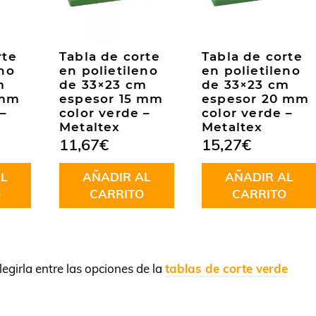
rte
Tabla de corte
Tabla de corte
eno
en polietileno
en polietileno
m
de 33×23 cm
de 33×23 cm
 mm
espesor 15 mm
espesor 20 mm
 –
color verde –
color verde –
Metaltex
Metaltex
11,67
€
15,27
€
L
AÑADIR AL
AÑADIR AL
O
CARRITO
CARRITO
egirla entre las opciones de la
tablas de corte verde