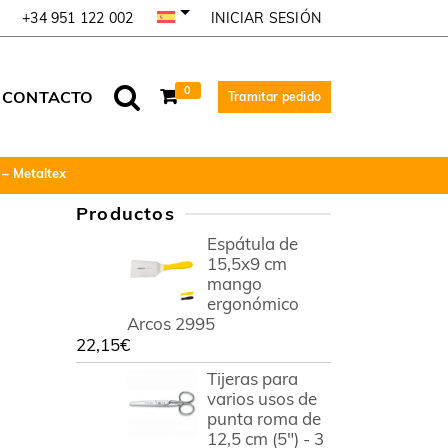
INICIAR SESIÓN
+34 951 122 002
0
CONTACTO
Tramitar pedido
 – Metaltex
Productos
Espátula de
15,5x9 cm
mango
ergonómico
Arcos 2995
22,15
€
Tijeras para
varios usos de
punta roma de
12,5 cm (5") - 3