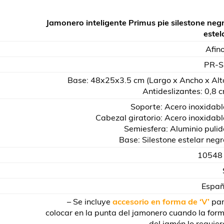
Jamonero inteligente Primus pie silestone neg
estel
Afin
PR-
Base: 48x25x3.5 cm (Largo x Ancho x Alt
Antideslizantes: 0,8 
Soporte: Acero inoxidabl
Cabezal giratorio: Acero inoxidabl
Semiesfera: Aluminio pulid
Base: Silestone estelar negr
10548
Espa
– Se incluye
accesorio en forma de ‘V’
pa
colocar en la punta del jamonero cuando la for
del jamón lo requier