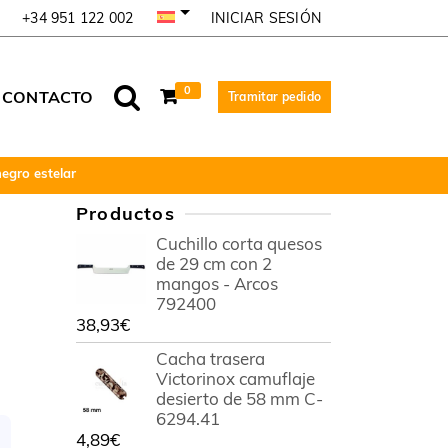
INICIAR SESIÓN
+34 951 122 002
0
CONTACTO
Tramitar pedido
egro estelar
Productos
Cuchillo corta quesos
de 29 cm con 2
mangos - Arcos
792400
38,93
€
Cacha trasera
Victorinox camuflaje
desierto de 58 mm C-
6294.41
4,89
€