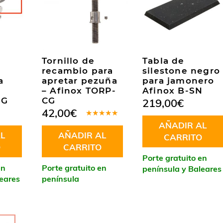
Tornillo de
Tabla de
recambio para
silestone negro
a
apretar pezuña
para jamonero
– Afinox TORP-
Afinox B-SN
-G
CG
219,00
€
42,00
€
Valorado
AÑADIR AL
en
5.00
de
L
AÑADIR AL
5
CARRITO
O
CARRITO
Porte gratuito en
en
Porte gratuito en
península y Baleares
leares
península