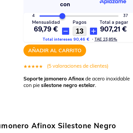
AÑADIR AL CARRITO
(
5
valoraciones de clientes)
5
Valorado
Soporte jamonero Afinox
de
acero inoxidable
5.00
sobre
con pie
silestone negro estelar
.
5 basado
en
puntuaciones
de clientes
Jamonero Afinox Silestone Negro