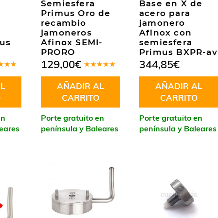
Semiesfera
Base en X de
Primus Oro de
acero para
recambio
jamonero
jamoneros
Afinox con
mus
Afinox SEMI-
semiesfera
PRORO
Primus BXPR-av
129,00
€
344,85
€
rado
Valorado
.00
de
en
5.00
de
L
AÑADIR AL
AÑADIR AL
5
O
CARRITO
CARRITO
en
Porte gratuito en
Porte gratuito en
leares
península y Baleares
península y Baleares