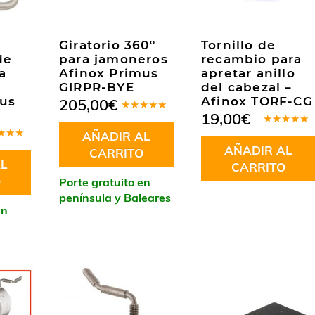
Giratorio 360º
Tornillo de
de
para jamoneros
recambio para
a
Afinox Primus
apretar anillo
GIRPR-BYE
del cabezal –
mus
Afinox TORF-CG
205,00
€
19,00
€
Valorado
en
5.00
de
Valorado
AÑADIR AL
5
en
5.00
de
rado
AÑADIR AL
5
CARRITO
.00
de
L
CARRITO
O
Porte gratuito en
península y Baleares
en