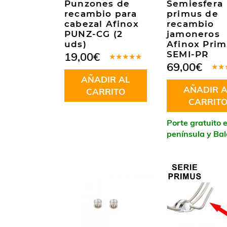
Punzones de
Semiesfera
recambio para
primus de
cabezal Afinox
recambio
PUNZ-CG (2
jamoneros
uds)
Afinox Pri
SEMI-PR
19,00
€
69,00
€
Valorado
en
5.00
de
Valo
AÑADIR AL
5
en
5
AÑADIR A
5
CARRITO
CARRIT
Porte gratuito 
península y Ba