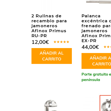
2 Rulinas de
Palanca
recambio para
excéntrica 
jamoneros
frenado par
Afinox Primus
jamoneros
RU-PR
Afinox Pri
EX-PR
12,00
€
44,00
€
Valorado
en
5.00
de
Valo
AÑADIR AL
5
en
5
AÑADIR A
5
CARRITO
CARRIT
Porte gratuito 
península