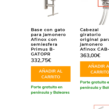
Base con gato
Cabezal
para jamonero
giratorio
Afinox con
original par
semiesfera
jamonero
Primus B-
Afinox CAB
GATOPR
363,00
€
332,75
€
AÑADIR A
AÑADIR AL
CARRIT
CARRITO
Porte gratuito 
Porte gratuito en
península y Ba
península y Baleares