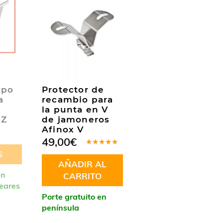
ppo
Protector de
a
recambio para
la punta en V
-Z
de jamoneros
Afinox V
49,00
€
Valorado
S
en
5.00
de
AÑADIR AL
5
en
CARRITO
leares
Porte gratuito en
península