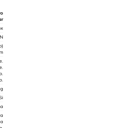
ro
ar
ox
SN
o)
cm
e.
e.
o.
o.
 g
Si
ña
ra
ma
a.