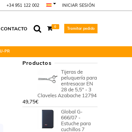
INICIAR SESIÓN
+34 951 122 002
0
CONTACTO
Tramitar pedido
RU-PR
Productos
Tijeras de
peluquería para
entresacar EN
28 de 5,5" - 3
Claveles Azabache 12794
49,75
€
Global G-
666/07 -
Estuche para
cuchillos 7