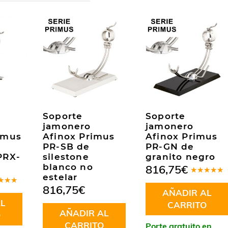
Soporte
Soporte
jamonero
jamonero
imus
Afinox Primus
Afinox Primus
PR-SB de
PR-GN de
PRX-
silestone
granito negro
blanco no
816,75
€
estelar
Valorado
en
5.00
de
816,75
€
rado
AÑADIR AL
5
.00
de
L
CARRITO
AÑADIR AL
O
CARRITO
Porte gratuito en