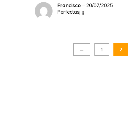
Francisco
–
20/07/2025
Perfectas¡¡¡¡
←
1
2