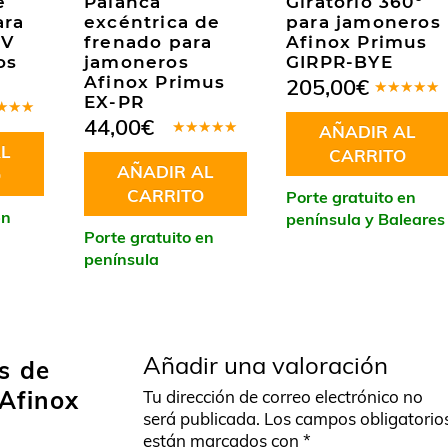
e
Palanca
Giratorio 360º
ara
excéntrica de
para jamoneros
 V
frenado para
Afinox Primus
os
jamoneros
GIRPR-BYE
Afinox Primus
205,00
€
EX-PR
Valorado
en
5.00
de
44,00
€
rado
AÑADIR AL
5
.00
de
Valorado
L
CARRITO
en
5.00
de
AÑADIR AL
5
O
CARRITO
Porte gratuito en
en
península y Baleares
Porte gratuito en
península
Añadir una valoración
s de
Afinox
Tu dirección de correo electrónico no
será publicada.
Los campos obligatorio
están marcados con
*