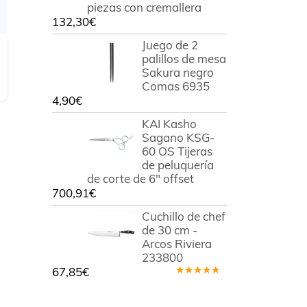
piezas con cremallera
132,30
€
Juego de 2
palillos de mesa
Sakura negro
Comas 6935
4,90
€
KAI Kasho
Sagano KSG-
60 OS Tijeras
de peluquería
de corte de 6" offset
700,91
€
Cuchillo de chef
de 30 cm -
Arcos Riviera
233800
67,85
€
Valorado
en
5.00
de
5