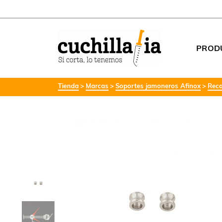
PROD
Tienda
Marcas
Soportes jamoneros Afinox
Reca