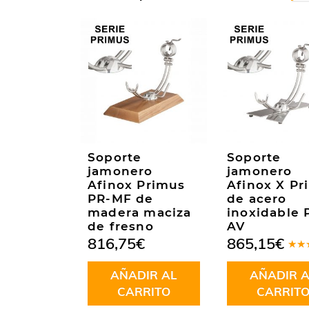
Soporte
Soporte
jamonero
jamonero
Afinox Primus
Afinox X Pr
PR-MF de
de acero
madera maciza
inoxidable 
de fresno
AV
816,75
€
865,15
€
Valo
en
5
AÑADIR AL
AÑADIR A
5
CARRITO
CARRIT