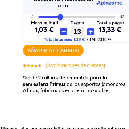
AÑADIR AL CARRITO
(
3
valoraciones de clientes)
3
Valorado
Set de 2
rulinas de recambio para la
5.00
sobre
semiesfera Primus
de los soportes jamoneros
5 basado
Afinox
, fabricadas en acero inoxidable.
en
puntuaciones
de clientes