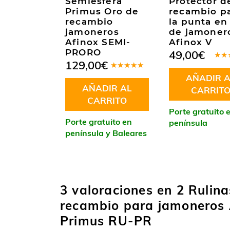
Semiesfera
Protector d
Primus Oro de
recambio p
recambio
la punta en
jamoneros
de jamoner
Afinox SEMI-
Afinox V
PRORO
49,00
€
129,00
€
Valo
en
5
Valorado
AÑADIR A
5
en
5.00
de
AÑADIR AL
5
CARRIT
CARRITO
Porte gratuito 
Porte gratuito en
península
península y Baleares
3 valoraciones en
2 Rulina
recambio para jamoneros 
Primus RU-PR