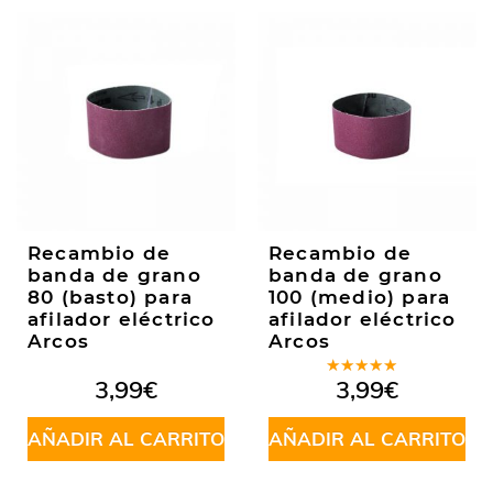
Recambio de
Recambio de
banda de grano
banda de grano
80 (basto) para
100 (medio) para
afilador eléctrico
afilador eléctrico
Arcos
Arcos
Valorado
3,99
€
3,99
€
en
4.75
de 5
AÑADIR AL CARRITO
AÑADIR AL CARRITO