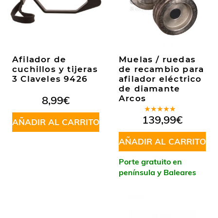
Afilador de
Muelas / ruedas
cuchillos y tijeras
de recambio para
3 Claveles 9426
afilador eléctrico
de diamante
8,99
€
Arcos
Valorado
139,99
€
AÑADIR AL CARRITO
en
5.00
de
5
AÑADIR AL CARRITO
Porte gratuito en
península y Baleares