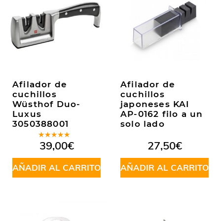
Afilador de
Afilador de
cuchillos
cuchillos
Wüsthof Duo-
japoneses KAI
Luxus
AP-0162 filo a un
3050388001
solo lado
Valorado
39,00
€
27,50
€
en
5.00
de
5
AÑADIR AL CARRITO
AÑADIR AL CARRITO