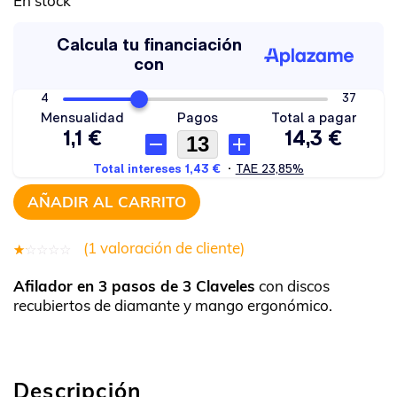
En stock
AÑADIR AL CARRITO
(
1
valoración de cliente)
rado
1
Afilador en 3 pasos de 3 Claveles
con discos
1.00
recubiertos de diamante y mango ergonómico.
obre
5
sado
Descripción
en