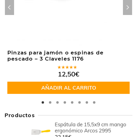
Pinzas para jamón o espinas de
pescado – 3 Claveles 1176
Valorado
12,50
€
en
4.92
de
5
AÑADIR AL CARRITO
Productos
Espátula de 15,5x9 cm mango
ergonómico Arcos 2995
22,15
€