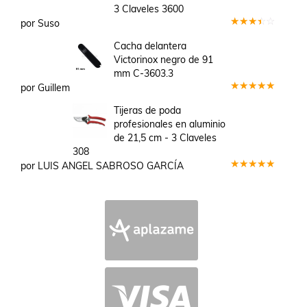
3 Claveles 3600
por Suso
Valorado
en
3
Cacha delantera
de 5
Victorinox negro de 91
mm C-3603.3
por Guillem
Valorado
en
5
de 5
Tijeras de poda
profesionales en aluminio
de 21,5 cm - 3 Claveles
308
por LUIS ANGEL SABROSO GARCÍA
Valorado
en
5
de 5