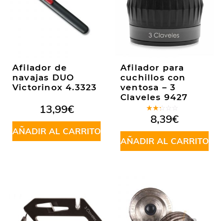
Afilador de
Afilador para
navajas DUO
cuchillos con
Victorinox 4.3323
ventosa – 3
Claveles 9427
13,99
€
Valorado
8,39
€
en
AÑADIR AL CARRITO
2.00
de 5
AÑADIR AL CARRITO