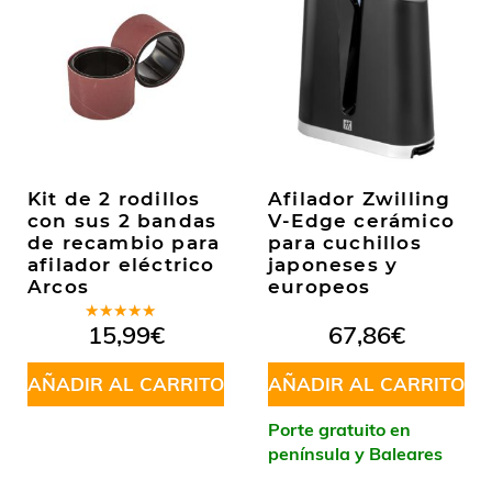
Kit de 2 rodillos
Afilador Zwilling
con sus 2 bandas
V-Edge cerámico
de recambio para
para cuchillos
afilador eléctrico
japoneses y
Arcos
europeos
Valorado
15,99
€
67,86
€
en
4.50
de 5
AÑADIR AL CARRITO
AÑADIR AL CARRITO
Porte gratuito en
península y Baleares