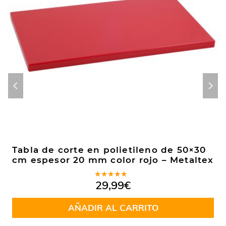
Tabla de corte en polietileno de 50×30
cm espesor 20 mm color rojo – Metaltex
Valorado
29,99
€
en
5.00
de
5
AÑADIR AL CARRITO