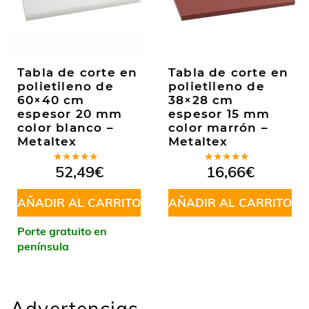
Tabla de corte en
Tabla de corte en
polietileno de
polietileno de
60×40 cm
38×28 cm
espesor 20 mm
espesor 15 mm
color blanco –
color marrón –
Metaltex
Metaltex
Valorado
Valorado
52,49
€
16,66
€
en
5.00
de
en
5.00
de
5
5
AÑADIR AL CARRITO
AÑADIR AL CARRITO
Porte gratuito en
península
Advertencias