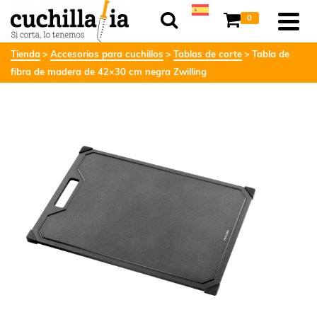
0
Tienda
Accesorios para cuchillos
Tablas de corte
Tabla de
fibra de madera de 42×30 cm negra Zwilling