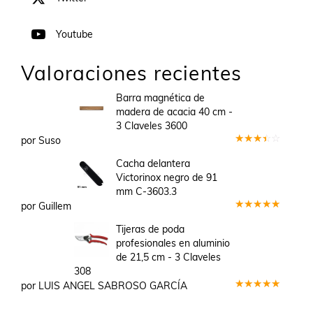
Youtube
Valoraciones recientes
Barra magnética de
madera de acacia 40 cm -
3 Claveles 3600
por Suso
Valorado
en
3
Cacha delantera
de 5
Victorinox negro de 91
mm C-3603.3
por Guillem
Valorado
en
5
de 5
Tijeras de poda
profesionales en aluminio
de 21,5 cm - 3 Claveles
308
por LUIS ANGEL SABROSO GARCÍA
Valorado
en
5
de 5