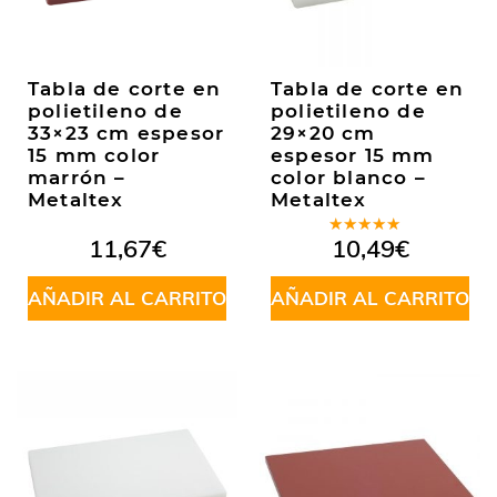
Tabla de corte en
Tabla de corte en
polietileno de
polietileno de
33×23 cm espesor
29×20 cm
15 mm color
espesor 15 mm
marrón –
color blanco –
Metaltex
Metaltex
Valorado
11,67
€
10,49
€
en
4.50
de 5
AÑADIR AL CARRITO
AÑADIR AL CARRITO