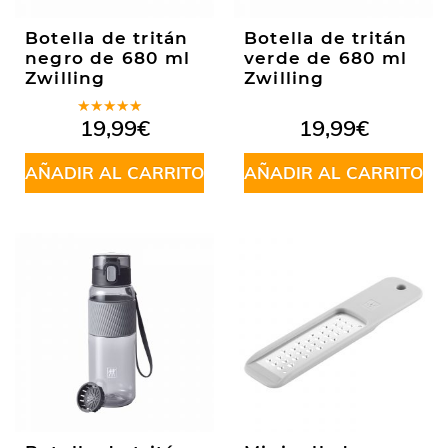
Botella de tritán
Botella de tritán
negro de 680 ml
verde de 680 ml
Zwilling
Zwilling
Valorado
19,99
€
19,99
€
en
5.00
de
5
AÑADIR AL CARRITO
AÑADIR AL CARRITO