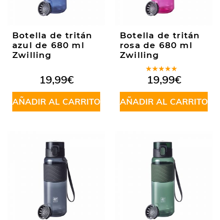
Botella de tritán
Botella de tritán
azul de 680 ml
rosa de 680 ml
Zwilling
Zwilling
Valorado
19,99
€
19,99
€
en
5.00
de
5
AÑADIR AL CARRITO
AÑADIR AL CARRITO