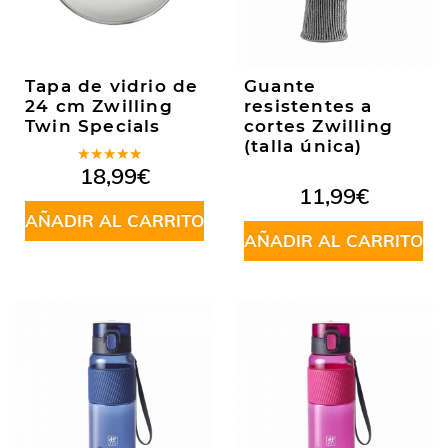
Tapa de vidrio de
Guante
24 cm Zwilling
resistentes a
Twin Specials
cortes Zwilling
(talla única)
Valorado
18,99
€
en
5.00
de
11,99
€
5
AÑADIR AL CARRITO
AÑADIR AL CARRITO