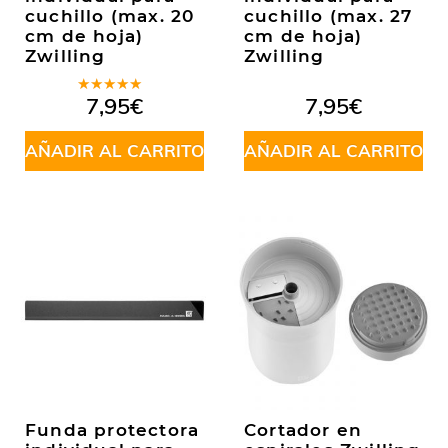
cuchillo (max. 20
cuchillo (max. 27
cm de hoja)
cm de hoja)
Zwilling
Zwilling
Valorado
7,95
€
7,95
€
en
5.00
de
5
AÑADIR AL CARRITO
AÑADIR AL CARRITO
Funda protectora
Cortador en