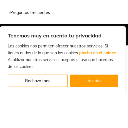
-Preguntas frecuentes
Quiénes Somos
Condiciones de Venta y Uso
Política de Privacidad
Tenemos muy en cuenta tu privacidad
© 2026 Cuchillalia.com
Las cookies nos permiten ofrecer nuestros servicios. Si
tienes dudas de lo que son las cookies
pincha en el enlace
.
Al utilizar nuestros servicios, aceptas el uso que hacemos
de las cookies.
Rechaza todo
Acepta
Español
English
(
Inglés
)
Português
(
Portugués, Portugal
)
Français
(
Francés
)
Deutsch
(
Alemán
)
Italiano
Русский
(
Ruso
)