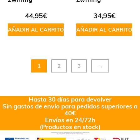
Zwilling
Zwilling
44,95
€
34,95
€
AÑADIR AL CARRITO
AÑADIR AL CARRITO
1
2
3
→
Hasta 30 días para devolver
Sin gastos de envío para pedidos superiores a
40€
Envíos en 24/72h
(Productos en stock)