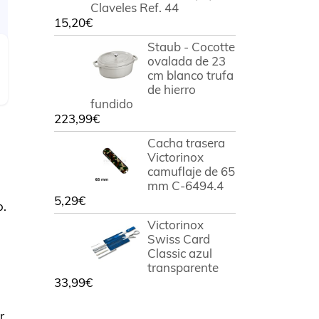
Claveles Ref. 44
15,20
€
Staub - Cocotte
ovalada de 23
cm blanco trufa
de hierro
fundido
223,99
€
Cacha trasera
Victorinox
camuflaje de 65
mm C-6494.4
5,29
€
o.
Victorinox
Swiss Card
Classic azul
transparente
33,99
€
r