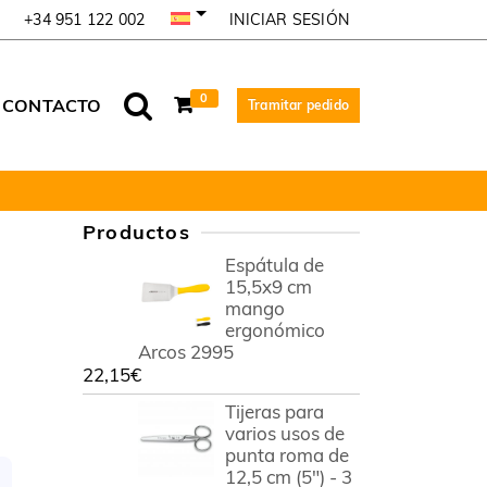
INICIAR SESIÓN
+34 951 122 002
0
CONTACTO
Tramitar pedido
Productos
Espátula de
15,5x9 cm
mango
ergonómico
Arcos 2995
22,15
€
Tijeras para
varios usos de
punta roma de
12,5 cm (5") - 3