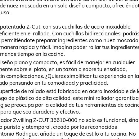
r de nuez moscada en un solo diseño compacto, ofreciéndo
 uso.
 patentada Z-Cut, con sus cuchillas de acero inoxidable,
iciente en el rallado. Con cuchillas bidireccionales, podrá
o, permitiéndote preparar ingredientes como nuez moscada
manera rápida y fácil. Imagina poder rallar tus ingrediente
 menos tiempo en la cocina.
diseño plano y compacto, es fácil de manejar en cualquier
mente sobre el plato, en un tazón o sobre tu ensalada,
in complicaciones. ¿Quieres simplificar tu experiencia en la
ñado pensando en tu comodidad y practicidad.
uperficie de rallado está fabricada en acero inoxidable de l
 de plástico de alta calidad, este mini rallador garantiza
g se preocupa por la calidad de tus herramientas de cocin
 para que sea duradero y efectivo.
allador Zwilling Z-CUT 36610-000 no solo es funcional, sino
o purista y atemporal, creado por los reconocidos
onio Rodrigue, añade un toque de estilo a tu cocina. No