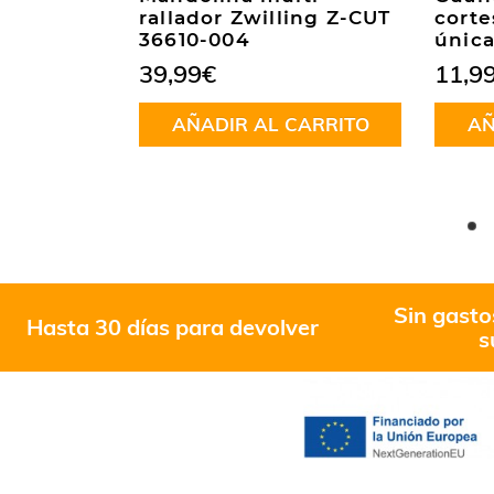
002
rallador Zwilling Z-CUT
corte
36610-004
única
39,99
€
11,9
CARRITO
AÑADIR AL CARRITO
AÑ
Sin gasto
Hasta 30 días para devolver
s