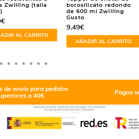
s Zwilling (talla
borosilicato redondo
)
de 600 ml Zwilling
Gusto
9
€
9,49
€
ADIR AL CARRITO
AÑADIR AL CARRITO
s de envío para pedidos
Pagos s
uperiores a 40€