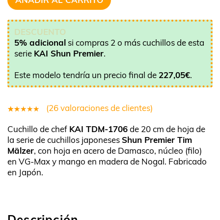
DESCUENTO
5% adicional
si compras 2 o más cuchillos de esta
serie
KAI Shun Premier
.
Este modelo tendría un precio final de
227,05
€
.
(
26
valoraciones de clientes)
26
Valorado
Cuchillo de chef
KAI TDM-1706
de 20 cm de hoja de
4.81
la serie de cuchillos japoneses
Shun Premier Tim
sobre 5
Mälzer
, con hoja en acero de Damasco, núcleo (filo)
basado
en VG-Max y mango en madera de Nogal. Fabricado
en Japón.
en
puntuaciones
de
clientes
Descripción