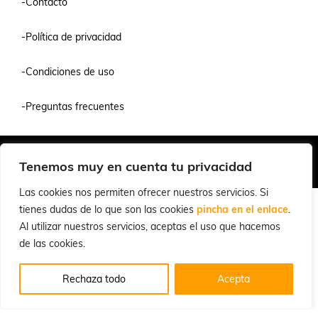
-Contacto
-Política de privacidad
-Condiciones de uso
-Preguntas frecuentes
Quiénes Somos
Condiciones de Venta y Uso
Política de Privacidad
Tenemos muy en cuenta tu privacidad
© 2026 Cuchillalia.com
Las cookies nos permiten ofrecer nuestros servicios. Si
tienes dudas de lo que son las cookies
pincha en el enlace
.
Al utilizar nuestros servicios, aceptas el uso que hacemos
de las cookies.
Rechaza todo
Acepta