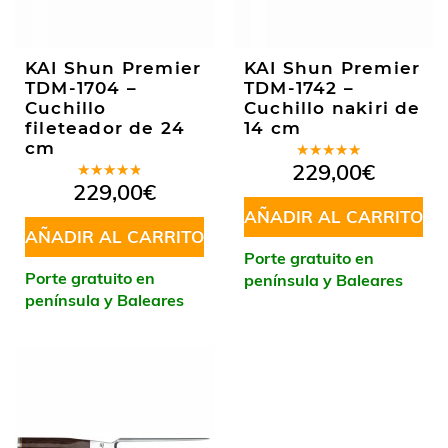
KAI Shun Premier
KAI Shun Premier
TDM-1704 –
TDM-1742 –
Cuchillo
Cuchillo nakiri de
fileteador de 24
14 cm
cm
Valorado
229,00
€
en
4.89
de
Valorado
229,00
€
5
en
4.20
de 5
AÑADIR AL CARRITO
AÑADIR AL CARRITO
Porte gratuito en
Porte gratuito en
península y Baleares
península y Baleares