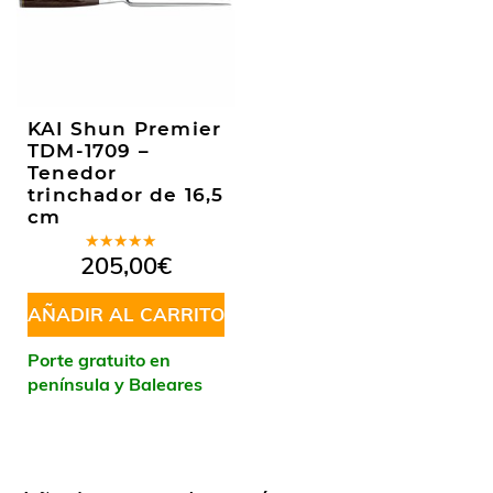
KAI Shun Premier
TDM-1709 –
Tenedor
trinchador de 16,5
cm
Valorado
205,00
€
en
5.00
de
5
AÑADIR AL CARRITO
Porte gratuito en
península y Baleares