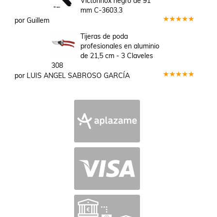
Victorinox negro de 91
mm C-3603.3
por Guillem
Valorado
en
5
de 5
Tijeras de poda
profesionales en aluminio
de 21,5 cm - 3 Claveles
308
por LUIS ANGEL SABROSO GARCÍA
Valorado
en
5
de 5