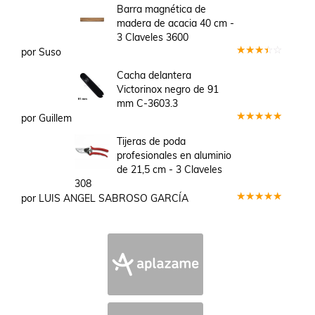
Barra magnética de
madera de acacia 40 cm -
3 Claveles 3600
por Suso
Valorado
en
3
Cacha delantera
de 5
Victorinox negro de 91
mm C-3603.3
por Guillem
Valorado
en
5
de 5
Tijeras de poda
profesionales en aluminio
de 21,5 cm - 3 Claveles
308
por LUIS ANGEL SABROSO GARCÍA
Valorado
en
5
de 5