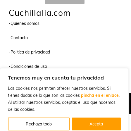
Cuchillalia.com
-Quienes somos
-Contacto
-Política de privacidad
-Condiciones de uso
Tenemos muy en cuenta tu privacidad
-Preguntas frecuentes
Las cookies nos permiten ofrecer nuestros servicios. Si
tienes dudas de lo que son las cookies
pincha en el enlace
.
Quiénes Somos
Condiciones de Venta y Uso
Política de Privacidad
Al utilizar nuestros servicios, aceptas el uso que hacemos
© 2026 Cuchillalia.com
de las cookies.
Rechaza todo
Acepta