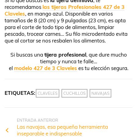
Si lo que buscas es
la tijera definitiva
, te
recomendamos
las tijeras Profesionales 427 de 3
Claveles
, en mango azul. Disponible en varios
tamaños de 8 (20 cm) y 9 pulgadas (23 cm), es apta
para el corte de todo tipo de alimentos, limpiar
pescado, trocear carnes… Su filo microdentado evita
que al cortar se nos resbalen los alimentos.
Si buscas una
tijera profesional
, que dure mucho
tiempo y nunca te falle…
el
modelo 427 de 3 Claveles
es tu elección segura.
ETIQUETAS:
CLAVELES
CUCHILLOS
NAVAJAS
ENTRADA ANTERIOR
Las navajas, esa pequeña herramienta
inseparable e indispensable