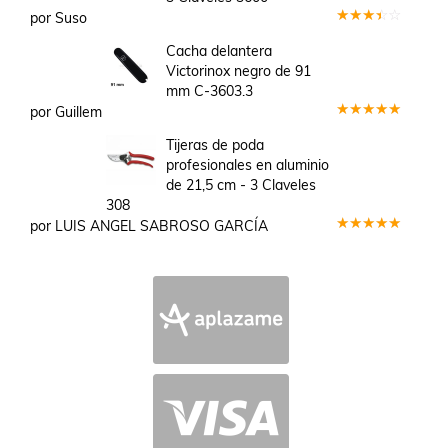
por Suso
Valorado
en
3
Cacha delantera
de 5
Victorinox negro de 91
mm C-3603.3
por Guillem
Valorado
en
5
de 5
Tijeras de poda
profesionales en aluminio
de 21,5 cm - 3 Claveles
308
por LUIS ANGEL SABROSO GARCÍA
Valorado
en
5
de 5