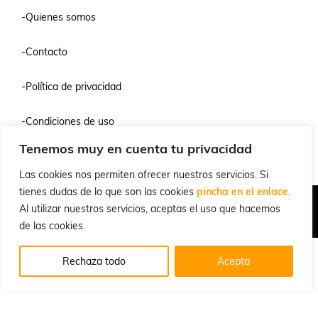
-Quienes somos
-Contacto
-Política de privacidad
-Condiciones de uso
Tenemos muy en cuenta tu privacidad
-Preguntas frecuentes
Las cookies nos permiten ofrecer nuestros servicios. Si
tienes dudas de lo que son las cookies
pincha en el enlace
.
Quiénes Somos
Condiciones de Venta y Uso
Política de Privacidad
Al utilizar nuestros servicios, aceptas el uso que hacemos
© 2026 Cuchillalia.com
de las cookies.
Rechaza todo
Acepta
Español