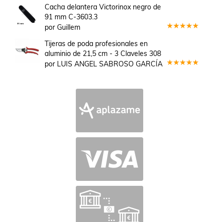
en
3
Cacha delantera Victorinox negro de
de 5
91 mm C-3603.3
por Guillem
Valorado
en
5
de 5
Tijeras de poda profesionales en
aluminio de 21,5 cm - 3 Claveles 308
por LUIS ANGEL SABROSO GARCÍA
Valorado
en
5
de 5