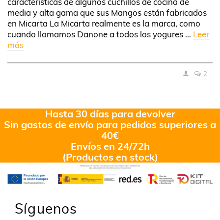
características de algunos cuchillos de cocina de
media y alta gama que sus Mangos están fabricados
en Micarta La Micarta realmente es la marca, como
cuando llamamos Danone a todos los yogures …
Leer
más
2
Hasta 30 días para devolver
Sin gastos de envío para pedidos superiores a
40€
Envíos en 24/72h
(Productos en stock)
Síguenos