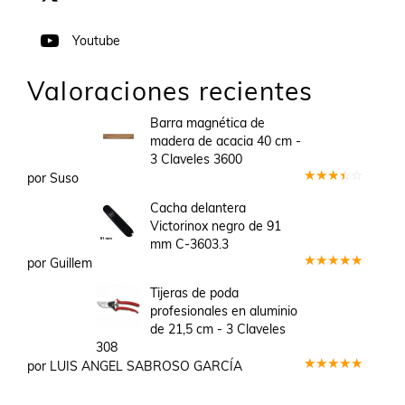
Youtube
Valoraciones recientes
Barra magnética de
madera de acacia 40 cm -
3 Claveles 3600
por Suso
Valorado
en
3
Cacha delantera
de 5
Victorinox negro de 91
mm C-3603.3
por Guillem
Valorado
en
5
de 5
Tijeras de poda
profesionales en aluminio
de 21,5 cm - 3 Claveles
308
por LUIS ANGEL SABROSO GARCÍA
Valorado
en
5
de 5