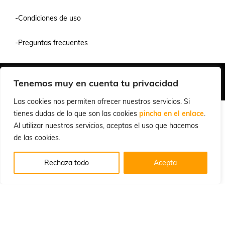
-Condiciones de uso
-Preguntas frecuentes
Quiénes Somos
Condiciones de Venta y Uso
Política de Privacidad
Tenemos muy en cuenta tu privacidad
© 2026 Cuchillalia.com
Las cookies nos permiten ofrecer nuestros servicios. Si
tienes dudas de lo que son las cookies
pincha en el enlace
.
Al utilizar nuestros servicios, aceptas el uso que hacemos
de las cookies.
Rechaza todo
Acepta
Español
English
(
Inglés
)
Português
(
Portugués, Portugal
)