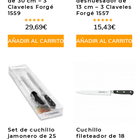
de 30 cm – 3
deshuesador de
Claveles Forgé
13 cm – 3 Claveles
1559
Forgé 1557
Valorado
Valorado
29,69
€
15,43
€
en
5.00
de
en
4.80
5
de 5
AÑADIR AL CARRITO
AÑADIR AL CARRITO
Set de cuchillo
Cuchillo
jamonero de 25
fileteador de 18