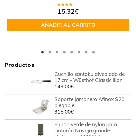
Valorado
15,32
€
en
3.50
de 5
AÑADIR AL CARRITO
Productos
Cuchillo santoku alveolado de
17 cm - Wüsthof Classic Ikon
149,00
€
Soporte jamonero Afinox S20
plegable
315,00
€
Funda verde de nylon para
cinturón Navaja grande