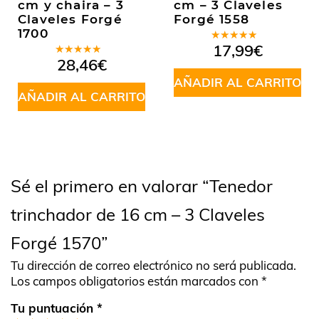
cm y chaira – 3
cm – 3 Claveles
Claveles Forgé
Forgé 1558
1700
Valorado
17,99
€
en
5.00
de
Valorado
28,46
€
5
en
5.00
de
5
AÑADIR AL CARRITO
AÑADIR AL CARRITO
Sé el primero en valorar “Tenedor
trinchador de 16 cm – 3 Claveles
Forgé 1570”
Tu dirección de correo electrónico no será publicada.
Los campos obligatorios están marcados con
*
Tu puntuación
*