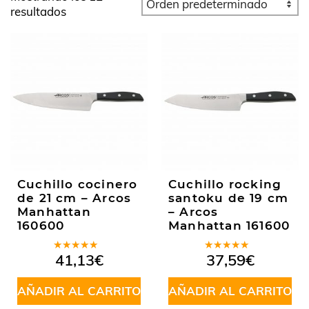
resultados
Cuchillo cocinero
Cuchillo rocking
de 21 cm – Arcos
santoku de 19 cm
Manhattan
– Arcos
160600
Manhattan 161600
Valorado
Valorado
41,13
€
37,59
€
en
5.00
de
en
5.00
de
5
5
AÑADIR AL CARRITO
AÑADIR AL CARRITO