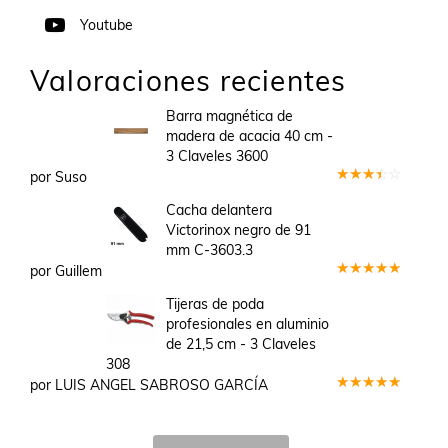
Youtube
Valoraciones recientes
Barra magnética de
madera de acacia 40 cm -
3 Claveles 3600
por Suso
Valorado
en
3
Cacha delantera
de 5
Victorinox negro de 91
mm C-3603.3
por Guillem
Valorado
en
5
de 5
Tijeras de poda
profesionales en aluminio
de 21,5 cm - 3 Claveles
308
por LUIS ANGEL SABROSO GARCÍA
Valorado
en
5
de 5