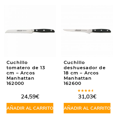
Cuchillo
Cuchillo
tomatero de 13
deshuesador de
cm – Arcos
18 cm – Arcos
Manhattan
Manhattan
162000
162600
Valorado
24,59
€
31,03
€
en
4.00
de 5
AÑADIR AL CARRITO
AÑADIR AL CARRITO