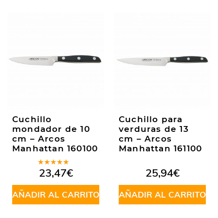
Cuchillo
Cuchillo para
mondador de 10
verduras de 13
cm – Arcos
cm – Arcos
Manhattan 160100
Manhattan 161100
Valorado
23,47
€
25,94
€
en
4.50
de 5
AÑADIR AL CARRITO
AÑADIR AL CARRITO