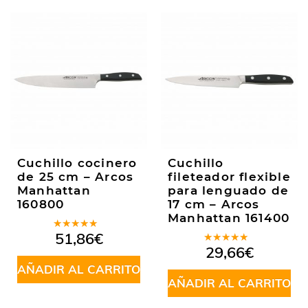
Cuchillo cocinero
Cuchillo
de 25 cm – Arcos
fileteador flexible
Manhattan
para lenguado de
160800
17 cm – Arcos
Manhattan 161400
Valorado
51,86
€
en
5.00
de
Valorado
29,66
€
5
en
5.00
de
AÑADIR AL CARRITO
5
AÑADIR AL CARRITO