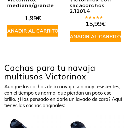
mediana/grande
sacacorchos
2.1201.4
1,99
€
Valorado
15,99
€
en
5.00
de
AÑADIR AL CARRITO
5
AÑADIR AL CARRITO
Cachas para tu navaja
multiusos Victorinox
Aunque las cachas de tu navaja son muy resistentes,
con el tiempo es normal que pierdan un poco ese
brillo. ¿Has pensado en darle un lavado de cara? Aquí
tienes las cachas originales: