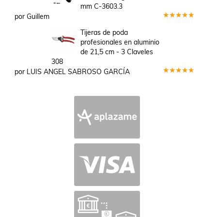
mm C-3603.3
por Guillem
Valorado
en
5
de 5
Tijeras de poda
profesionales en aluminio
de 21,5 cm - 3 Claveles
308
por LUIS ANGEL SABROSO GARCÍA
Valorado
en
5
de 5