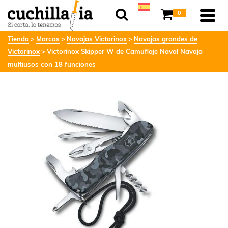
0
Tienda
Marcas
Navajas Victorinox
Navajas grandes de
Victorinox
Victorinox Skipper W de Camuflaje Naval Navaja
multiusos con 18 funciones