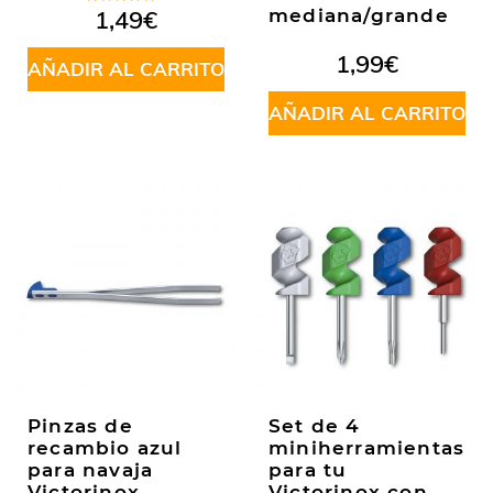
Valorado
1,49
€
mediana/grande
en
5.00
de
5
1,99
€
AÑADIR AL CARRITO
AÑADIR AL CARRITO
Pinzas de
Set de 4
recambio azul
miniherramientas
para navaja
para tu
Victorinox
Victorinox con