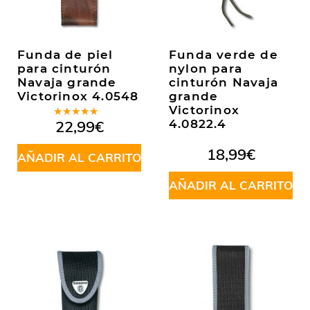
Funda de piel
Funda verde de
para cinturón
nylon para
Navaja grande
cinturón Navaja
Victorinox 4.0548
grande
Victorinox
Valorado
22,99
€
4.0822.4
en
5.00
de
5
18,99
€
AÑADIR AL CARRITO
AÑADIR AL CARRITO