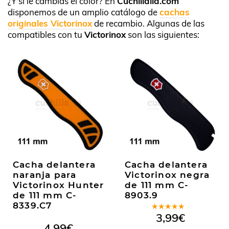
¿Y si le cambias el color? En
Cuchillalia.com
disponemos de un amplio catálogo de
cachas
originales Victorinox
de recambio. Algunas de las
compatibles con tu
Victorinox
son las siguientes:
Cacha delantera
Cacha delantera
naranja para
Victorinox negra
Victorinox Hunter
de 111 mm C-
de 111 mm C-
8903.9
8339.C7
Valorado
3,99
€
en
5.00
de
4,99
€