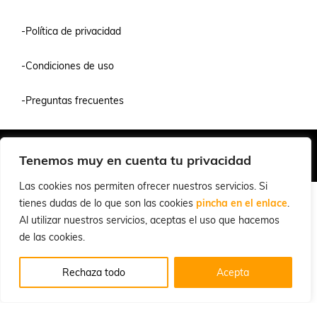
-Política de privacidad
-Condiciones de uso
-Preguntas frecuentes
Quiénes Somos
Condiciones de Venta y Uso
Política de Privacidad
Tenemos muy en cuenta tu privacidad
© 2026 Cuchillalia.com
Las cookies nos permiten ofrecer nuestros servicios. Si
tienes dudas de lo que son las cookies
pincha en el enlace
.
Al utilizar nuestros servicios, aceptas el uso que hacemos
de las cookies.
Rechaza todo
Acepta