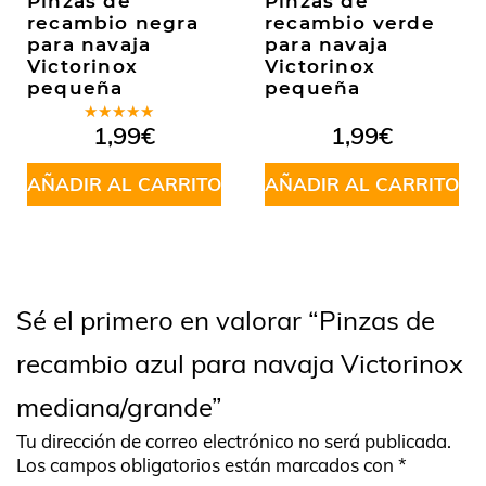
Pinzas de
Pinzas de
recambio negra
recambio verde
para navaja
para navaja
Victorinox
Victorinox
pequeña
pequeña
Valorado
1,99
€
1,99
€
en
5.00
de
5
AÑADIR AL CARRITO
AÑADIR AL CARRITO
Sé el primero en valorar “Pinzas de
recambio azul para navaja Victorinox
mediana/grande”
Tu dirección de correo electrónico no será publicada.
Los campos obligatorios están marcados con
*