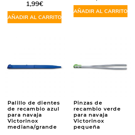
en
5.00
de
1,99
€
5
AÑADIR AL CARRITO
AÑADIR AL CARRITO
Palillo de dientes
Pinzas de
de recambio azul
recambio verde
para navaja
para navaja
Victorinox
Victorinox
mediana/grande
pequeña