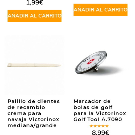
1,99
€
5
AÑADIR AL CARRITO
AÑADIR AL CARRITO
Palillo de dientes
Marcador de
de recambio
bolas de golf
crema para
para la Victorinox
navaja Victorinox
Golf Tool A.7090
mediana/grande
Valorado
8,99
€