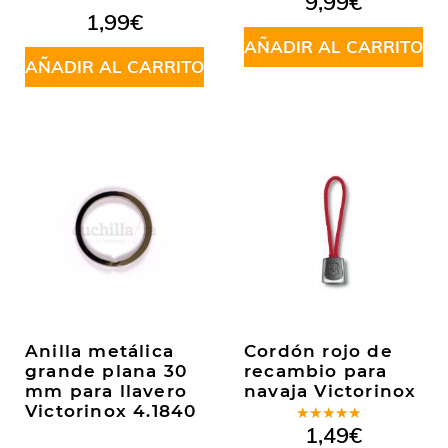
9,99
€
1,99
€
AÑADIR AL CARRITO
AÑADIR AL CARRITO
Anilla metálica
Cordón rojo de
grande plana 30
recambio para
mm para llavero
navaja Victorinox
Victorinox 4.1840
Valorado
1,49
€
en
5.00
de