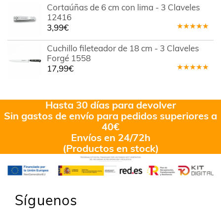
Cortaúñas de 6 cm con lima - 3 Claveles
12416
3,99
€
Valorado
en
5.00
de
Cuchillo fileteador de 18 cm - 3 Claveles
5
Forgé 1558
17,99
€
Valorado
en
5.00
de
5
Hasta 30 días para devolver
Sin gastos de envío para pedidos superiores a
40€
Envíos en 24/72h
(Productos en stock)
Síguenos