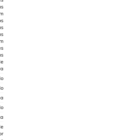
as
mm
os
as
as
mm
es
as
de
ra
No
No
ja
No
za
de
or