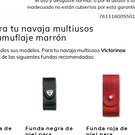
el uso y desgaste normal, o por el abuso o u
inadecuado no están cubiertos por esta garantí
76111600550
a tu navaja multiusos
amuflaje marrón
odos sus modelos. Para tu navaja multiusos
Victorinox
de las siguientes fundas recomendadas:
a de
Funda negra de
Funda roja de
piel para
piel para