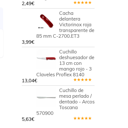
2,49
€
Valorado
en
5.00
de
Cacha
5
delantera
Victorinox roja
transparente de
85 mm C-2700.ET3
3,99
€
Cuchillo
deshuesador de
13 cm con
mango rojo - 3
Claveles Proflex 8140
13,04
€
Valorado
en
5.00
de
Cuchillo de
5
mesa perlado /
dentado - Arcos
Toscana
570900
5,63
€
Valorado
en
5.00
de