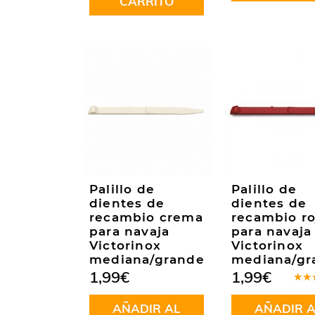
CARRITO
Palillo de
Palillo de
dientes de
dientes de
recambio crema
recambio ro
para navaja
para navaja
Victorinox
Victorinox
mediana/grande
mediana/gr
1,99
€
1,99
€
Valo
en
5
AÑADIR AL
AÑADIR A
5