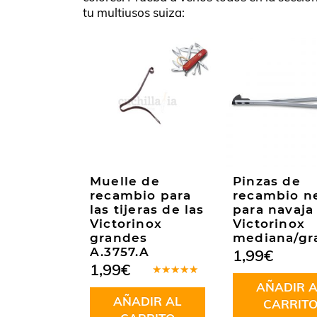
tu multiusos suiza:
Muelle de
Pinzas de
recambio para
recambio n
las tijeras de las
para navaja
Victorinox
Victorinox
grandes
mediana/gr
A.3757.A
1,99
€
1,99
€
Valorado
AÑADIR A
en
5.00
de
AÑADIR AL
5
CARRIT