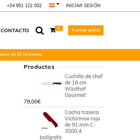
INICIAR SESIÓN
+34 951 122 002
0
CONTACTO
Tramitar pedido
iusos de 15 funciones
Productos
Cuchillo de chef
de 18 cm
Wüsthof
Gourmet
79,00
€
Cacha trasera
Victorinox roja
de 91 mm C-
3500.4
bolígrafo