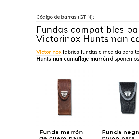
Código de barras (GTIN):
Fundas compatibles par
Victorinox Huntsman c
Victorinox
fabrica fundas a medida para t
Huntsman camuflaje marrón
disponemos 
Funda marrón
Funda negr
de cuero para
nylon para