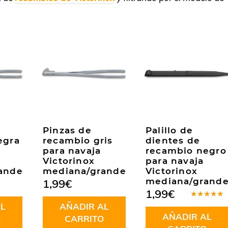
Pinzas de
Palillo de
egra
recambio gris
dientes de
para navaja
recambio negro
Victorinox
para navaja
ande
mediana/grande
Victorinox
mediana/grand
1,99
€
1,99
€
Valorado
L
AÑADIR AL
en
5.00
de
AÑADIR AL
5
O
CARRITO