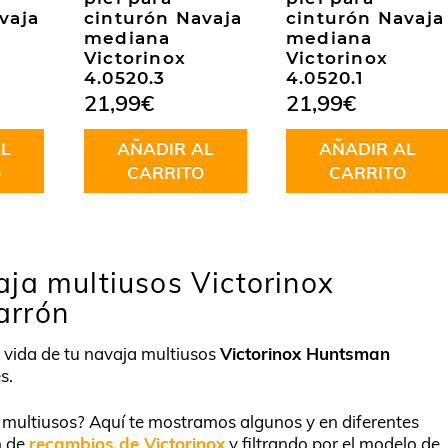
vaja
cinturón Navaja
cinturón Navaja
mediana
mediana
Victorinox
Victorinox
4.0520.3
4.0520.1
21,99
€
21,99
€
L
AÑADIR AL
AÑADIR AL
O
CARRITO
CARRITO
ja multiusos Victorinox
arrón
a vida de tu navaja multiusos
Victorinox Huntsman
s.
u multiusos? Aquí te mostramos algunos y en diferentes
n de
recambios de Victorinox
y filtrando por el modelo de