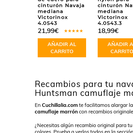
cinturón Navaja
cinturón Na
mediana
mediana
Victorinox
Victorinox
4.0543
4.0543.3
21,99
€
18,99
€
Valorado
en
4.50
AÑADIR AL
AÑADIR A
de 5
CARRITO
CARRIT
Recambios para tu nava
Huntsman camuflaje m
En
Cuchillalia.com
te facilitamos alargar l
camuflaje marrón
con recambios originale
¿Necesitas algún recambio original para t
colores. Prueba a verlos todos en la secció