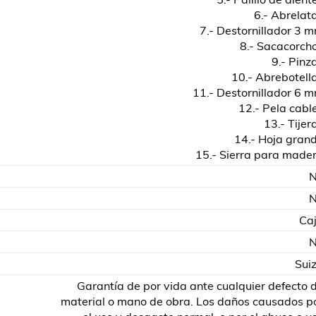
6.- Abrelat
7.- Destornillador 3 
8.- Sacacorch
9.- Pinz
10.- Abrebotell
11.- Destornillador 6 
12.- Pela cabl
13.- Tijer
14.- Hoja gran
15.- Sierra para made
Ca
Sui
Garantía de por vida ante cualquier defecto 
material o mano de obra. Los daños causados p