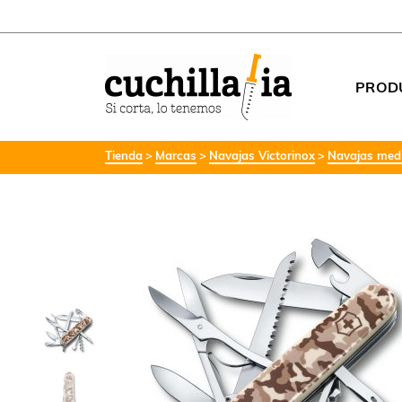
PROD
Tienda
Marcas
Navajas Victorinox
Navajas medi