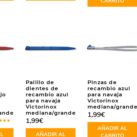
CARRITO
Palillo de
Pinzas de
dientes de
recambio azul
jo
recambio azul
para navaja
para navaja
Victorinox
Victorinox
mediana/grand
ande
mediana/grande
1,99
€
1,99
€
rado
AÑADIR AL
.00
de
L
AÑADIR AL
CARRITO