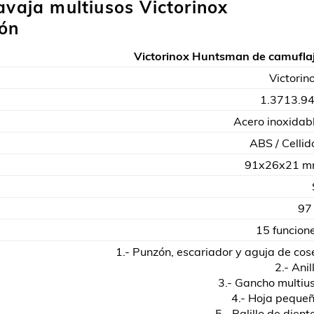
avaja multiusos Victorinox
ón
Victorinox Huntsman de camufla
Victorin
1.3713.9
Acero inoxidab
ABS / Cellid
91x26x21 
97
15 funcion
1.- Punzón, escariador y aguja de cos
2.- Anil
3.- Gancho multiu
4.- Hoja peque
5.- Palillo de dient