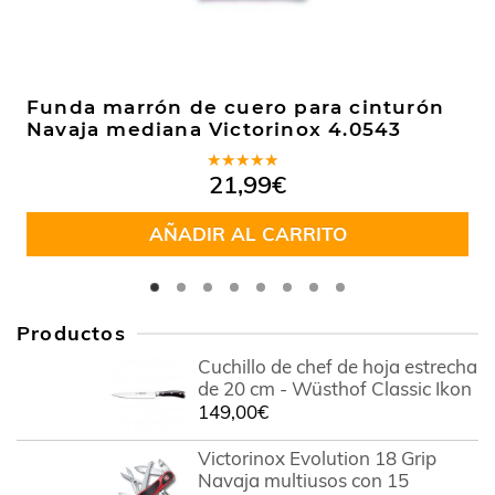
Funda marrón de cuero para cinturón
Navaja mediana Victorinox 4.0543
Valorado
21,99
€
en
4.50
de 5
AÑADIR AL CARRITO
Productos
Cuchillo de chef de hoja estrecha
de 20 cm - Wüsthof Classic Ikon
149,00
€
Victorinox Evolution 18 Grip
Navaja multiusos con 15