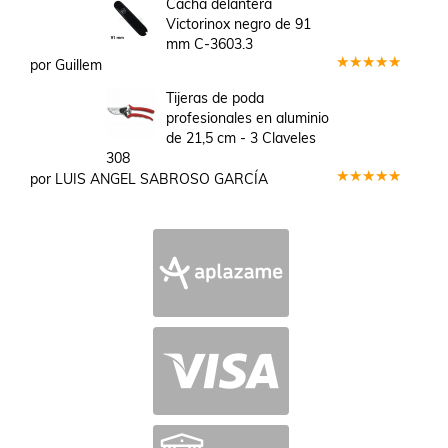
Cacha delantera
de 5
Victorinox negro de 91
mm C-3603.3
por Guillem
Valorado
en
5
de 5
Tijeras de poda
profesionales en aluminio
de 21,5 cm - 3 Claveles
308
por LUIS ANGEL SABROSO GARCÍA
Valorado
en
5
de 5