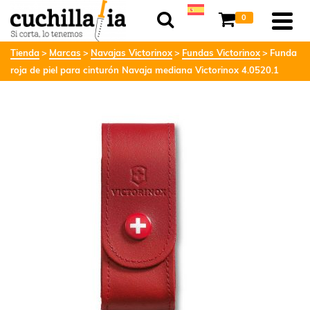
0
Tienda
Marcas
Navajas Victorinox
Fundas Victorinox
Funda
roja de piel para cinturón Navaja mediana Victorinox 4.0520.1