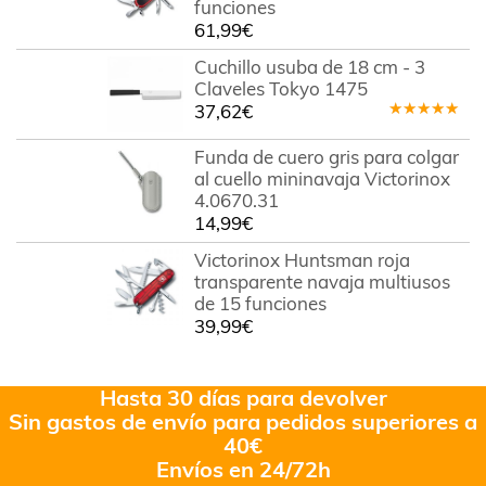
funciones
61,99
€
Cuchillo usuba de 18 cm - 3
Claveles Tokyo 1475
37,62
€
Valorado
en
5.00
de
Funda de cuero gris para colgar
5
al cuello mininavaja Victorinox
4.0670.31
14,99
€
Victorinox Huntsman roja
transparente navaja multiusos
de 15 funciones
39,99
€
Hasta 30 días para devolver
Sin gastos de envío para pedidos superiores a
40€
Envíos en 24/72h