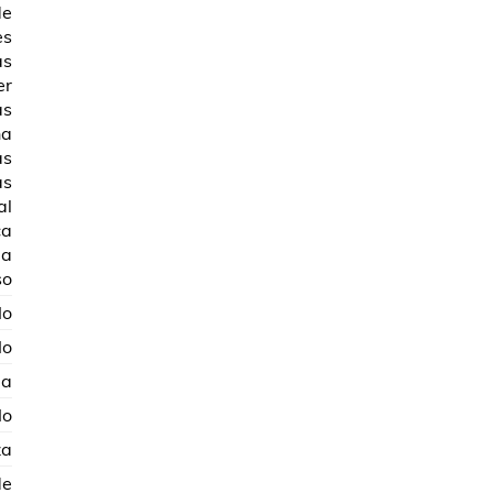
de
es
as
er
as
ña
as
as
al
ca
la
so
No
No
ja
No
za
de