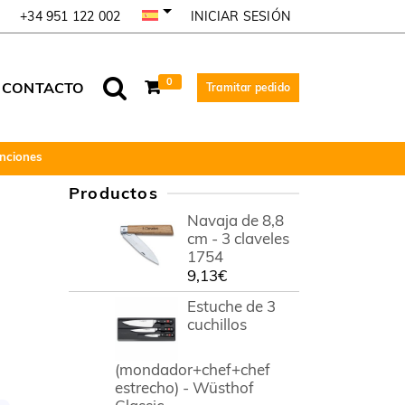
INICIAR SESIÓN
+34 951 122 002
0
CONTACTO
Tramitar pedido
unciones
Productos
Navaja de 8,8
cm - 3 claveles
1754
9,13
€
Estuche de 3
cuchillos
(mondador+chef+chef
estrecho) - Wüsthof