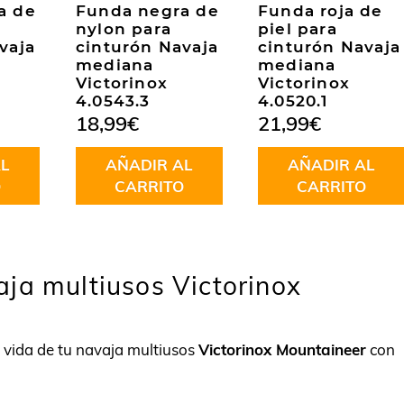
a de
Funda negra de
Funda roja de
nylon para
piel para
vaja
cinturón Navaja
cinturón Navaja
mediana
mediana
Victorinox
Victorinox
4.0543.3
4.0520.1
18,99
€
21,99
€
L
AÑADIR AL
AÑADIR AL
O
CARRITO
CARRITO
ja multiusos Victorinox
a vida de tu navaja multiusos
Victorinox Mountaineer
con