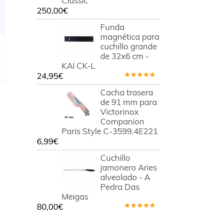
Classic
250,00
€
Funda
magnética para
cuchillo grande
de 32x6 cm -
KAI CK-L
24,95
€
Valorado
en
4.50
Cacha trasera
de 5
de 91 mm para
Victorinox
Companion
Paris Style C-3599.4E221
6,99
€
Cuchillo
jamonero Aries
alveolado - A
Pedra Das
Meigas
80,00
€
Valorado