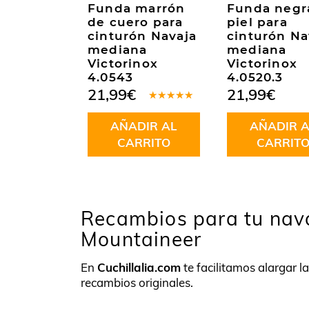
Funda marrón
Funda negr
de cuero para
piel para
cinturón Navaja
cinturón Na
mediana
mediana
Victorinox
Victorinox
4.0543
4.0520.3
21,99
€
21,99
€
Valorado
en
4.50
AÑADIR AL
AÑADIR A
de 5
CARRITO
CARRIT
Recambios para tu nava
Mountaineer
En
Cuchillalia.com
te facilitamos alargar l
recambios originales.