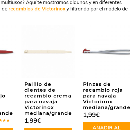
u multiusos? Aquí te mostramos algunos y en diferentes
n de
recambios de Victorinox
y filtrando por el modelo de
Palillo de
Pinzas de
dientes de
recambio roja
jo
recambio crema
para navaja
para navaja
Victorinox
Victorinox
mediana/grand
ande
mediana/grande
1,99
€
1,99
€
rado
AÑADIR AL
.00
de