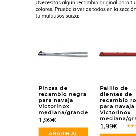
¿Necesitas algún recambio original para t
colores. Prueba a verlos todos en la secció
tu multiusos suiza:
Pinzas de
Palillo de
recambio negra
dientes de
para navaja
recambio ro
Victorinox
para navaja
mediana/grande
Victorinox
mediana/gr
1,99
€
1,99
€
Valo
AÑADIR AL
en
5