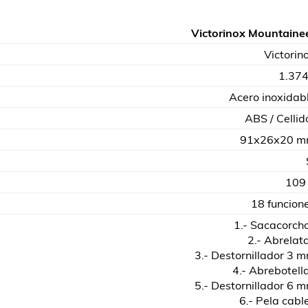
Victorinox Mountaine
Victorin
1.37
Acero inoxidab
ABS / Cellid
91x26x20 
109
18 funcion
1.- Sacacorch
2.- Abrelat
3.- Destornillador 3 
4.- Abrebotell
5.- Destornillador 6 
6.- Pela cabl