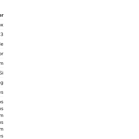
en
4.40
de 5
er
ox
43
le
or
mm
Si
 g
es
os
as
mm
as
mm
es