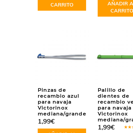
AÑADIR A
5
CARRITO
CARRIT
Pinzas de
Palillo de
recambio azul
dientes de
para navaja
recambio v
Victorinox
para navaja
mediana/grande
Victorinox
mediana/gr
1,99
€
1,99
€
Valo