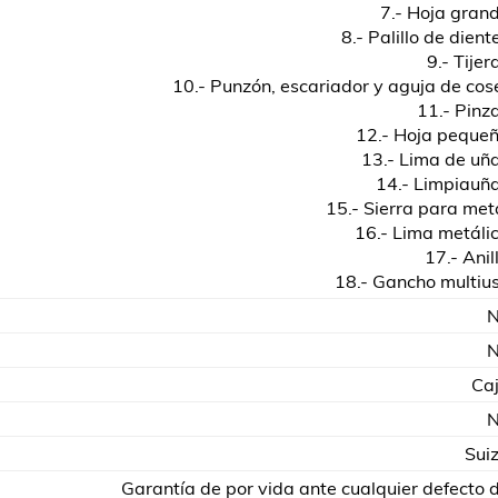
7.- Hoja gran
8.- Palillo de dient
9.- Tijer
10.- Punzón, escariador y aguja de cos
11.- Pinz
12.- Hoja peque
13.- Lima de uñ
14.- Limpiauñ
15.- Sierra para met
16.- Lima metáli
17.- Anil
18.- Gancho multiu
Ca
Sui
Garantía de por vida ante cualquier defecto 