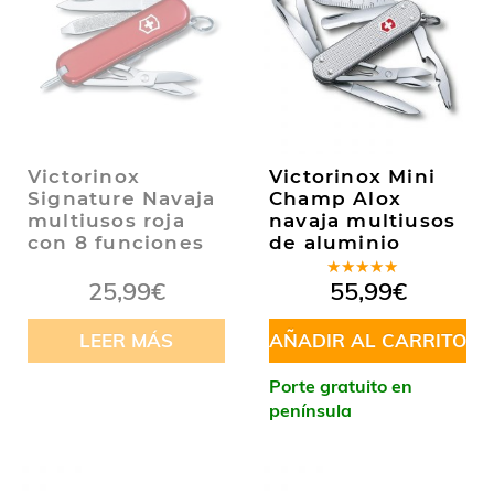
Victorinox
Victorinox Mini
Signature Navaja
Champ Alox
multiusos roja
navaja multiusos
con 8 funciones
de aluminio
Valorado
25,99
€
55,99
€
en
5.00
de
5
LEER MÁS
AÑADIR AL CARRITO
Porte gratuito en
península