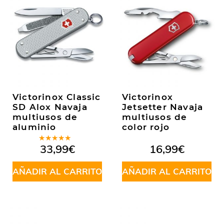
Victorinox Classic
Victorinox
SD Alox Navaja
Jetsetter Navaja
multiusos de
multiusos de
aluminio
color rojo
Valorado
33,99
€
16,99
€
en
5.00
de
5
AÑADIR AL CARRITO
AÑADIR AL CARRITO