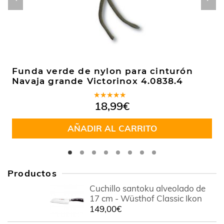
Funda verde de nylon para cinturón
Navaja grande Victorinox 4.0838.4
Valorado
18,99
€
en
5.00
de
5
AÑADIR AL CARRITO
Productos
Cuchillo santoku alveolado de
17 cm - Wüsthof Classic Ikon
149,00
€