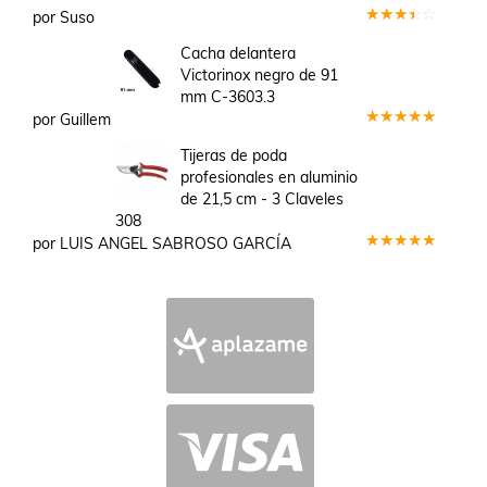
por Suso
Valorado
en
3
Cacha delantera
de 5
Victorinox negro de 91
mm C-3603.3
por Guillem
Valorado
en
5
de 5
Tijeras de poda
profesionales en aluminio
de 21,5 cm - 3 Claveles
308
por LUIS ANGEL SABROSO GARCÍA
Valorado
en
5
de 5