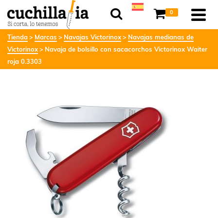
0
Tienda
Marcas
Navajas Victorinox
Navajas medianas de
Victorinox
Navaja de bolsillo con sacacorchos Victorinox Waiter
roja 0.3303