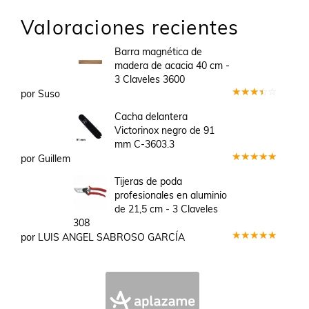
Valoraciones recientes
Barra magnética de
madera de acacia 40 cm -
3 Claveles 3600
por Suso
Valorado
en
3
Cacha delantera
de 5
Victorinox negro de 91
mm C-3603.3
por Guillem
Valorado
en
5
de 5
Tijeras de poda
profesionales en aluminio
de 21,5 cm - 3 Claveles
308
por LUIS ANGEL SABROSO GARCÍA
Valorado
en
5
de 5