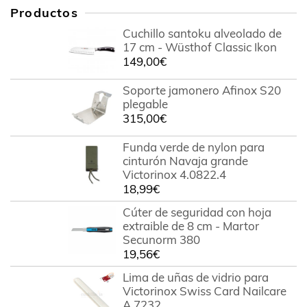
Productos
Cuchillo santoku alveolado de
17 cm - Wüsthof Classic Ikon
149,00
€
Soporte jamonero Afinox S20
plegable
315,00
€
Funda verde de nylon para
cinturón Navaja grande
Victorinox 4.0822.4
18,99
€
Cúter de seguridad con hoja
extraible de 8 cm - Martor
Secunorm 380
19,56
€
Lima de uñas de vidrio para
Victorinox Swiss Card Nailcare
A.7232