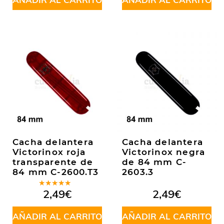
Cacha delantera
Cacha delantera
Victorinox roja
Victorinox negra
transparente de
de 84 mm C-
84 mm C-2600.T3
2603.3
Valorado
2,49
€
2,49
€
en
5.00
de
5
AÑADIR AL CARRITO
AÑADIR AL CARRITO