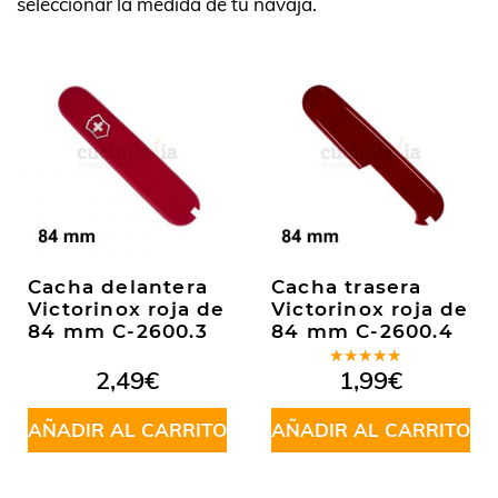
seleccionar la medida de tu navaja.
Cacha delantera
Cacha trasera
Victorinox roja de
Victorinox roja de
84 mm C-2600.3
84 mm C-2600.4
Valorado
2,49
€
1,99
€
en
5.00
de
5
AÑADIR AL CARRITO
AÑADIR AL CARRITO