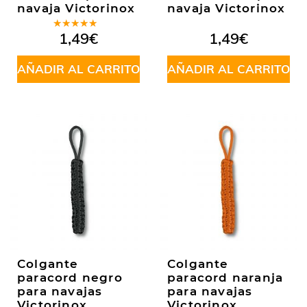
navaja Victorinox
navaja Victorinox
Valorado
1,49
€
1,49
€
en
5.00
de
5
AÑADIR AL CARRITO
AÑADIR AL CARRITO
Colgante
Colgante
paracord negro
paracord naranja
para navajas
para navajas
Victorinox
Victorinox