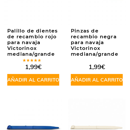
Palillo de dientes
Pinzas de
de recambio rojo
recambio negra
para navaja
para navaja
Victorinox
Victorinox
mediana/grande
mediana/grande
Valorado
1,99
€
1,99
€
en
5.00
de
5
AÑADIR AL CARRITO
AÑADIR AL CARRITO