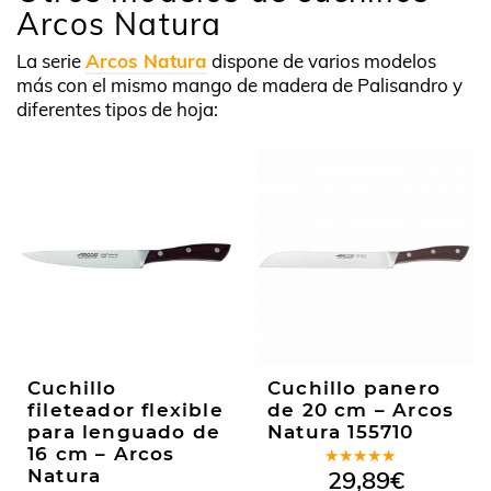
Arcos Natura
La serie
Arcos Natura
dispone de varios modelos
más con el mismo mango de madera de Palisandro y
diferentes tipos de hoja:
Cuchillo
Cuchillo panero
fileteador flexible
de 20 cm – Arcos
para lenguado de
Natura 155710
16 cm – Arcos
Valorado
Natura
29,89
€
en
5.00
de