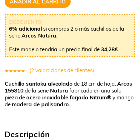
AÑADIR AL CARRITO
DESCUENTO
6% adicional
si compras 2 o más cuchillos de la
serie
Arcos Natura
.
Este modelo tendría un precio final de
34,28
€
.
(
2
valoraciones de clientes)
2
Valorado
Cuchillo santoku alveolado
de 18 cm de hoja,
Arcos
5.00
sobre
155810
de la serie
Natura
fabricado en una sola
5 basado
pieza de
acero inoxidable forjado Nitrum®
y mango
en
de
madera de palisandro
.
puntuaciones
de clientes
Descripción