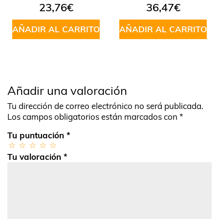
Valorado
23,76
€
36,47
€
en
5.00
de
5
AÑADIR AL CARRITO
AÑADIR AL CARRITO
Añadir una valoración
Tu dirección de correo electrónico no será publicada.
Los campos obligatorios están marcados con
*
Tu puntuación
*
Tu valoración
*