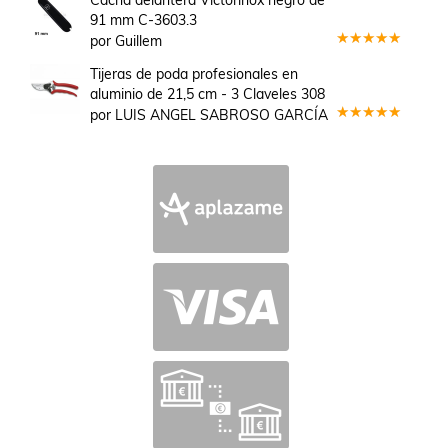
de 5
91 mm C-3603.3
por Guillem
Valorado
en
5
de 5
Tijeras de poda profesionales en
aluminio de 21,5 cm - 3 Claveles 308
por LUIS ANGEL SABROSO GARCÍA
Valorado
en
5
de 5