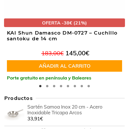
OFERTA -38€ (21%)
KAI Shun Damasco DM-0727 – Cuchillo
santoku de 14 cm
El
El
145,00
€
183,00
€
precio
precio
original
actual
AÑADIR AL CARRITO
era:
es:
183,00€.
145,00€.
Porte gratuito en península y Baleares
Productos
Sartén Samoa Inox 20 cm - Acero
Inoxidable Tricapa Arcos
33,91
€