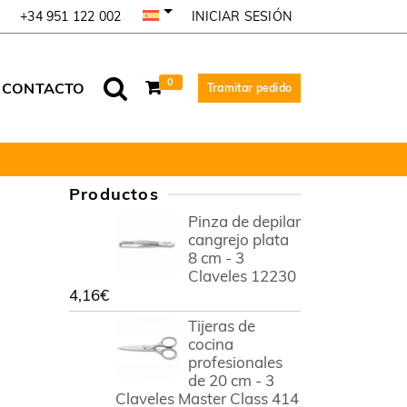
INICIAR SESIÓN
+34 951 122 002
0
CONTACTO
Tramitar pedido
2
Productos
Pinza de depilar
cangrejo plata
8 cm - 3
Claveles 12230
4,16
€
Tijeras de
cocina
profesionales
de 20 cm - 3
Claveles Master Class 414