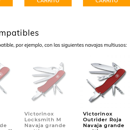
O
CARRITO
CARRITO
ompatibles
tible, por ejemplo, con las siguientes navajas multiusos:
Victorinox
Victorinox
Locksmith M
Outrider Roja
nde
Navaja grande
Navaja grande