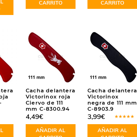
L
CARRITO
CARRITO
O
tera
Cacha delantera
Cacha delantera
oja
Victorinox roja
Victorinox
-
Ciervo de 111
negra de 111 mm
mm C-8300.94
C-8903.9
4,49
€
3,99
€
Valorado
en
5.00
de
L
AÑADIR AL
AÑADIR AL
5