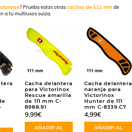
ictorinox
? Prueba estas otras
cachas de 111 mm
de
én a tu multiusos suiza.
tera
Cacha delantera
Cacha delantera
para Victorinox
naranja para
Rescue amarilla
Victorinox
de
de 111 mm C-
Hunter de 111
-
8988.91
mm C-8339.C7
9,99
€
4,99
€
AÑADIR AL
AÑADIR AL