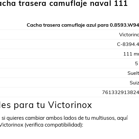
cacha trasera camuflaje naval 111
Cacha trasera camuflaje azul para 0.8593.W9
Victorin
C-8394.
111 
5
Suel
Sui
76133291382
es para tu Victorinox
 si quieres cambiar ambos lados de tu multiusos, aquí
Victorinox (verifica compatibilidad):