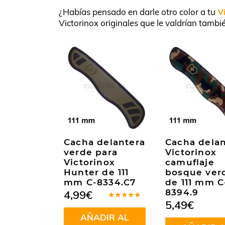
¿Habías pensado en darle otro color a tu
V
Victorinox originales que le valdrían tambi
Cacha delantera
Cacha delan
verde para
Victorinox
Victorinox
camuflaje
Hunter de 111
bosque ver
mm C-8334.C7
de 111 mm C
8394.9
4,99
€
5,49
€
Valorado
en
5.00
de
AÑADIR AL
5