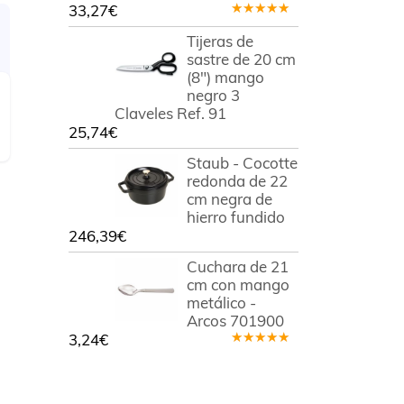
33,27
€
Valorado
en
5.00
de
Tijeras de
5
sastre de 20 cm
(8") mango
negro 3
Claveles Ref. 91
25,74
€
Staub - Cocotte
redonda de 22
cm negra de
hierro fundido
246,39
€
Cuchara de 21
cm con mango
metálico -
Arcos 701900
3,24
€
Valorado
en
5.00
de
5