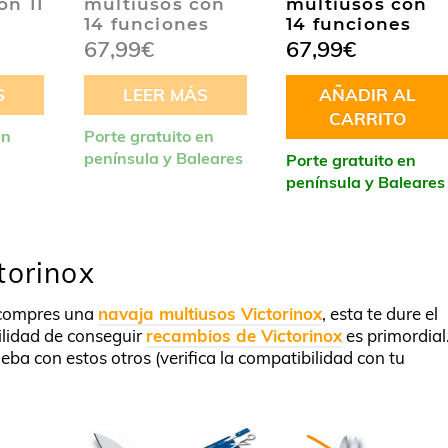
on 11
multiusos con
multiusos con
14 funciones
14 funciones
67,99
€
67,99
€
S
LEER MÁS
AÑADIR AL
CARRITO
en
Porte gratuito en
península y Baleares
Porte gratuito en
península y Baleares
torinox
compres una
navaja multiusos Victorinox
, esta te dure el
ilidad de conseguir
recambios de Victorinox
es primordial
eba con estos otros (verifica la compatibilidad con tu