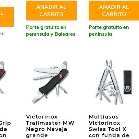
AÑADIR AL
AÑADIR AL
L
CARRITO
CARRITO
O
Porte gratuito en
Porte gratuito en
en
península y Baleares
península
Victorinox
Multiusos
Grip
Trailmaster MW
Victorinox
nde
Negro Navaja
Swiss Tool X
con
grande
con funda de