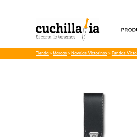
PROD
Tienda
Marcas
Navajas Victorinox
Fundas Victo