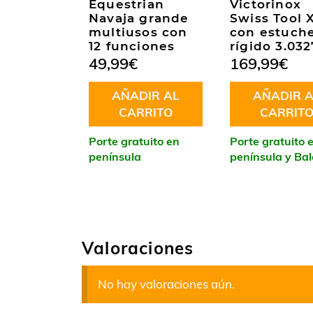
Equestrian
Victorinox
Navaja grande
Swiss Tool 
multiusos con
con estuch
12 funciones
rígido 3.032
49,99
€
169,99
€
AÑADIR AL
AÑADIR A
CARRITO
CARRIT
Porte gratuito en
Porte gratuito 
península
península y Ba
Valoraciones
No hay valoraciones aún.