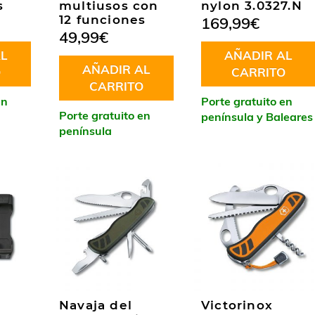
s
multiusos con
nylon 3.0327.N
12 funciones
169,99
€
49,99
€
L
AÑADIR AL
AÑADIR AL
O
CARRITO
CARRITO
en
Porte gratuito en
Porte gratuito en
península y Baleares
península
Navaja del
Victorinox