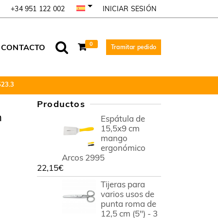
INICIAR SESIÓN
+34 951 122 002
0
CONTACTO
Tramitar pedido
523.3
Productos
n
Espátula de
15,5x9 cm
mango
ergonómico
Arcos 2995
22,15
€
Tijeras para
varios usos de
punta roma de
12,5 cm (5") - 3