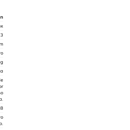
ón
ox
.3
mm
ro
 g
za
de
or
so
a.
18
vo
o.