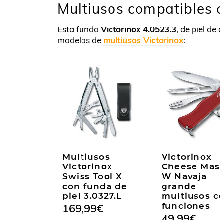
Multiusos compatibles 
Esta funda
Victorinox 4.0523.3
, de piel de
modelos de
multiusos Victorinox
:
Multiusos
Victorinox
Victorinox
Cheese Mas
Swiss Tool X
W Navaja
con funda de
grande
piel 3.0327.L
multiusos c
funciones
169,99
€
49,99
€