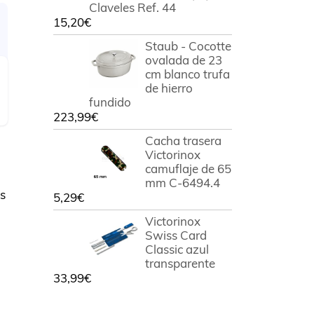
Claveles Ref. 44
15,20
€
Staub - Cocotte
ovalada de 23
cm blanco trufa
de hierro
fundido
223,99
€
Cacha trasera
Victorinox
camuflaje de 65
mm C-6494.4
s
5,29
€
Victorinox
Swiss Card
Classic azul
transparente
33,99
€