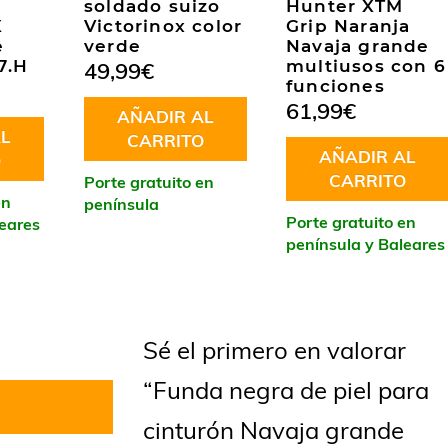
soldado suizo
Hunter XTM
X
Victorinox color
Grip Naranja
e
verde
Navaja grande
7.H
multiusos con 6
49,99
€
funciones
61,99
€
AÑADIR AL
L
CARRITO
AÑADIR AL
O
CARRITO
Porte gratuito en
en
península
Porte gratuito en
leares
península y Baleares
Sé el primero en valorar
“Funda negra de piel para
cinturón Navaja grande