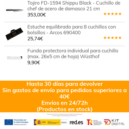
Tojiro FD-1594 Shippu Black - Cuchillo de
5
chef de acero de damasco 21 cm
353,00
€
Valorado
en
5.00
de
Estuche equilibrado para 8 cuchillos con
5
bolsillos - Arcos 690400
25,74
€
Valorado
en
5.00
de
Funda protectora individual para cuchillo
5
(max. 26x5 cm de hoja) Wüsthof
9,90
€
Hasta 30 días para devolver
Sin gastos de envío para pedidos superiores a
40€
Envíos en 24/72h
(Productos en stock)