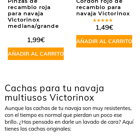
Pinzas de
Cordón rojo de
recambio roja
recambio para
para navaja
navaja Victorinox
Victorinox
Valorado
mediana/grande
1,49
€
en
5.00
de
5
1,99
€
AÑADIR AL CARRITO
AÑADIR AL CARRITO
Cachas para tu navaja
multiusos Victorinox
Aunque las cachas de tu navaja son muy resistentes,
con el tiempo es normal que pierdan un poco ese
brillo. ¿Has pensado en darle un lavado de cara? Aquí
tienes las cachas originales: