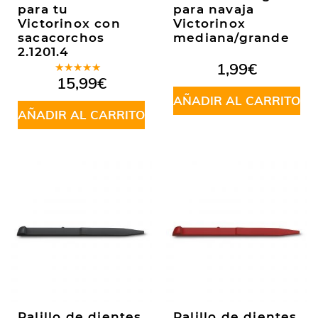
para tu
para navaja
Victorinox con
Victorinox
sacacorchos
mediana/grande
2.1201.4
1,99
€
Valorado
15,99
€
en
5.00
de
5
AÑADIR AL CARRITO
AÑADIR AL CARRITO
Palillo de dientes
Palillo de dientes