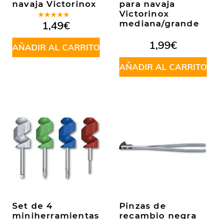
navaja Victorinox
para navaja
Victorinox
Valorado
1,49
€
mediana/grande
en
5.00
de
5
1,99
€
AÑADIR AL CARRITO
AÑADIR AL CARRITO
Set de 4
Pinzas de
miniherramientas
recambio negra