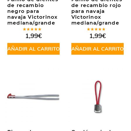
de recambio
de recambio rojo
negro para
para navaja
navaja Victorinox
Victorinox
mediana/grande
mediana/grande
Valorado
Valorado
1,99
€
1,99
€
en
5.00
de
en
5.00
de
5
5
AÑADIR AL CARRITO
AÑADIR AL CARRITO