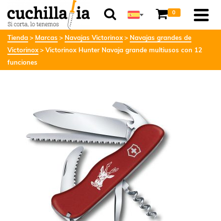
0
Tienda
Marcas
Navajas Victorinox
Navajas grandes de
Victorinox
Victorinox Hunter Navaja grande multiusos con 12
funciones