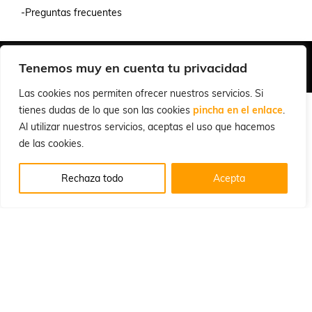
-Preguntas frecuentes
Quiénes Somos
Condiciones de Venta y Uso
Política de Privacidad
Tenemos muy en cuenta tu privacidad
© 2026 Cuchillalia.com
Las cookies nos permiten ofrecer nuestros servicios. Si
tienes dudas de lo que son las cookies
pincha en el enlace
.
Al utilizar nuestros servicios, aceptas el uso que hacemos
de las cookies.
Rechaza todo
Acepta
Español
English
(
Inglés
)
Português
(
Portugués, Portugal
)
Français
(
Francés
)
Deutsch
(
Alemán
)
Italiano
Русский
(
Ruso
)