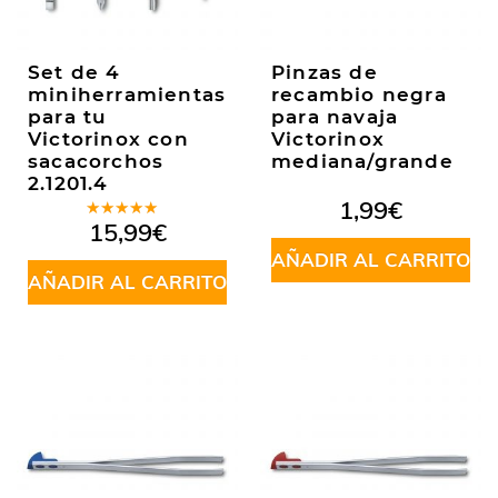
Set de 4
Pinzas de
miniherramientas
recambio negra
para tu
para navaja
Victorinox con
Victorinox
sacacorchos
mediana/grande
2.1201.4
1,99
€
Valorado
15,99
€
en
5.00
de
5
AÑADIR AL CARRITO
AÑADIR AL CARRITO