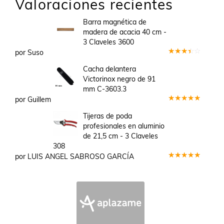
Valoraciones recientes
Barra magnética de
madera de acacia 40 cm -
3 Claveles 3600
por Suso
Valorado
en
3
Cacha delantera
de 5
Victorinox negro de 91
mm C-3603.3
por Guillem
Valorado
en
5
de 5
Tijeras de poda
profesionales en aluminio
de 21,5 cm - 3 Claveles
308
por LUIS ANGEL SABROSO GARCÍA
Valorado
en
5
de 5