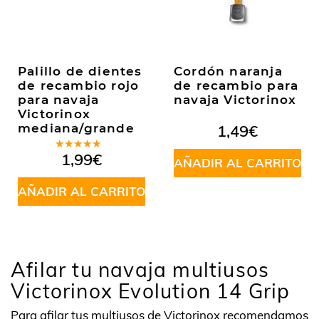
Palillo de dientes
Cordón naranja
de recambio rojo
de recambio para
para navaja
navaja Victorinox
Victorinox
mediana/grande
1,49
€
Valorado
1,99
€
AÑADIR AL CARRITO
en
5.00
de
5
AÑADIR AL CARRITO
Afilar tu navaja multiusos
Victorinox Evolution 14 Grip
Para afilar tus multiusos de Victorinox recomendamos