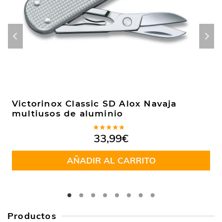
Victorinox Classic SD Alox Navaja
multiusos de aluminio
Valorado
33,99
€
en
5.00
de
5
AÑADIR AL CARRITO
Productos