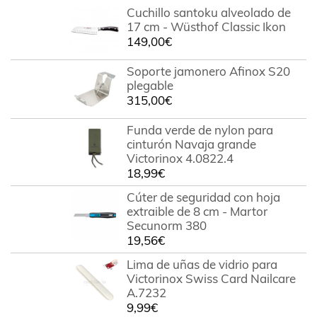
Cuchillo santoku alveolado de
17 cm - Wüsthof Classic Ikon
149,00
€
Soporte jamonero Afinox S20
plegable
315,00
€
Funda verde de nylon para
cinturón Navaja grande
Victorinox 4.0822.4
18,99
€
Cúter de seguridad con hoja
extraible de 8 cm - Martor
Secunorm 380
19,56
€
Lima de uñas de vidrio para
Victorinox Swiss Card Nailcare
A.7232
9,99
€