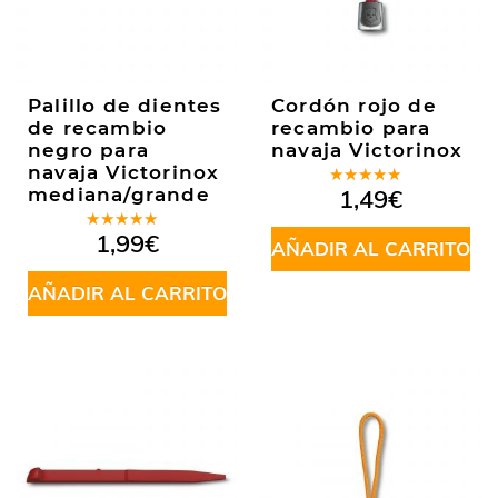
Palillo de dientes
Cordón rojo de
de recambio
recambio para
negro para
navaja Victorinox
navaja Victorinox
Valorado
mediana/grande
1,49
€
en
5.00
de
5
Valorado
1,99
€
AÑADIR AL CARRITO
en
5.00
de
5
AÑADIR AL CARRITO