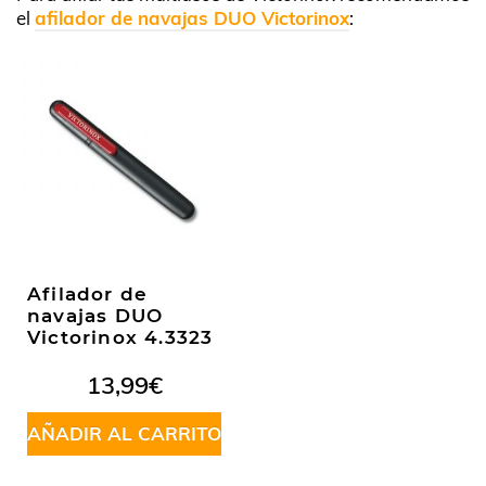
el
afilador de navajas DUO Victorinox
:
Afilador de
navajas DUO
Victorinox 4.3323
13,99
€
AÑADIR AL CARRITO