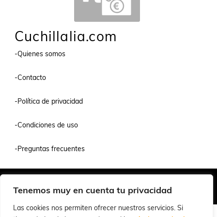
Cuchillalia.com
-Quienes somos
-Contacto
-Política de privacidad
-Condiciones de uso
-Preguntas frecuentes
Quiénes Somos
Condiciones de Venta y Uso
Política de Privacidad
Tenemos muy en cuenta tu privacidad
© 2026 Cuchillalia.com
Las cookies nos permiten ofrecer nuestros servicios. Si