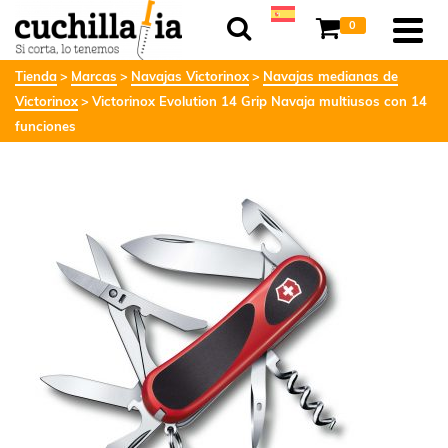
0
Tienda
Marcas
Navajas Victorinox
Navajas medianas de
Victorinox
Victorinox Evolution 14 Grip Navaja multiusos con 14
funciones