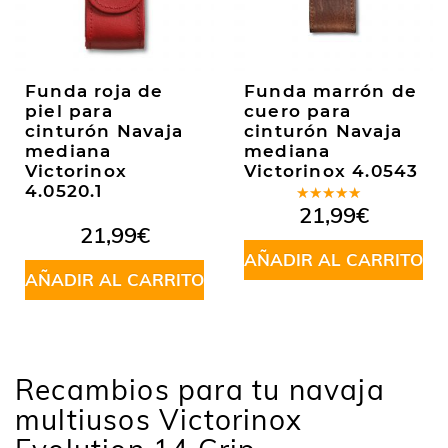
Funda roja de
Funda marrón de
piel para
cuero para
cinturón Navaja
cinturón Navaja
mediana
mediana
Victorinox
Victorinox 4.0543
4.0520.1
Valorado
21,99
€
en
4.50
21,99
€
de 5
AÑADIR AL CARRITO
AÑADIR AL CARRITO
Recambios para tu navaja
multiusos Victorinox