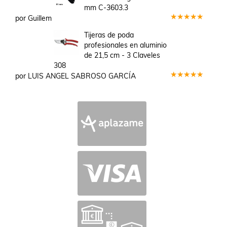
mm C-3603.3
por Guillem
Valorado
en
5
de 5
Tijeras de poda
profesionales en aluminio
de 21,5 cm - 3 Claveles
308
por LUIS ANGEL SABROSO GARCÍA
Valorado
en
5
de 5