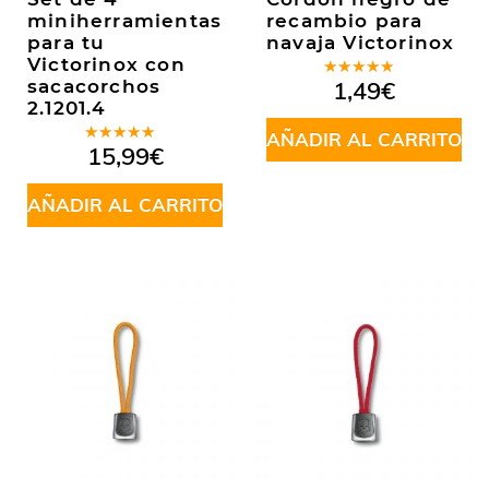
miniherramientas
recambio para
para tu
navaja Victorinox
Victorinox con
Valorado
sacacorchos
1,49
€
en
5.00
de
2.1201.4
5
AÑADIR AL CARRITO
Valorado
15,99
€
en
5.00
de
5
AÑADIR AL CARRITO