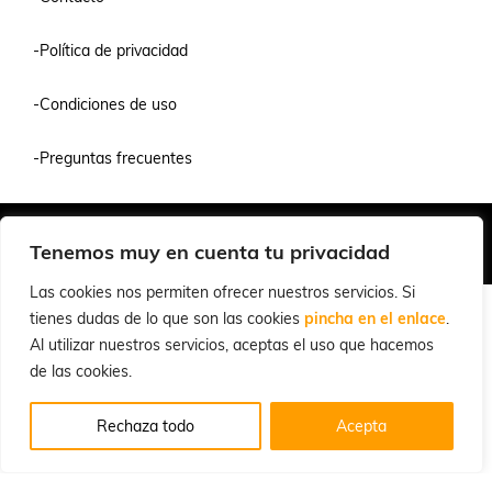
-Política de privacidad
-Condiciones de uso
-Preguntas frecuentes
Quiénes Somos
Condiciones de Venta y Uso
Política de Privacidad
Tenemos muy en cuenta tu privacidad
© 2026 Cuchillalia.com
Las cookies nos permiten ofrecer nuestros servicios. Si
tienes dudas de lo que son las cookies
pincha en el enlace
.
Al utilizar nuestros servicios, aceptas el uso que hacemos
de las cookies.
Rechaza todo
Acepta