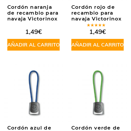
Cordón naranja
Cordón rojo de
de recambio para
recambio para
navaja Victorinox
navaja Victorinox
Valorado
1,49
€
1,49
€
en
5.00
de
5
AÑADIR AL CARRITO
AÑADIR AL CARRITO
Cordón azul de
Cordón verde de