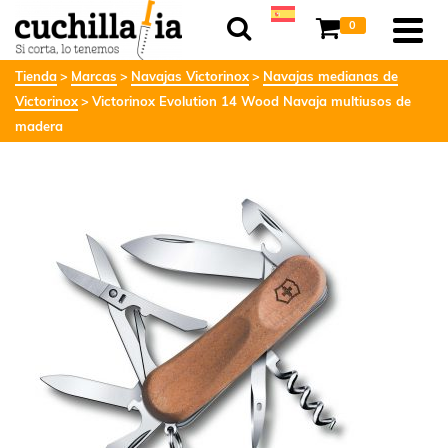
0
Tienda
Marcas
Navajas Victorinox
Navajas medianas de
Victorinox
Victorinox Evolution 14 Wood Navaja multiusos de
madera