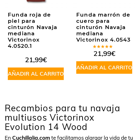
Funda roja de
Funda marrón de
piel para
cuero para
cinturón Navaja
cinturón Navaja
mediana
mediana
Victorinox
Victorinox 4.0543
4.0520.1
Valorado
21,99
€
en
4.50
21,99
€
de 5
AÑADIR AL CARRITO
AÑADIR AL CARRITO
Recambios para tu navaja
multiusos Victorinox
Evolution 14 Wood
En
Cuchillalia.com
te facilitamos alargar la vida de tu