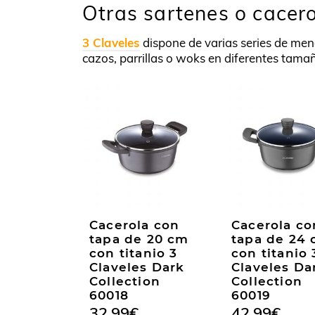
Otras sartenes o cacero
3 Claveles
dispone de varias series de mena
cazos, parrillas o woks en diferentes tama
Cacerola con
Cacerola co
tapa de 20 cm
tapa de 24
con titanio 3
con titanio 
Claveles Dark
Claveles Da
Collection
Collection
60018
60019
32,99
€
42,99
€