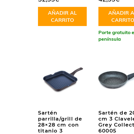
AÑADIR AL
AÑADIR A
CARRITO
CARRIT
Porte gratuito 
península
Sartén
Sartén de 2
parrilla/grill de
cm 3 Clavel
28×28 cm con
Grey Collec
titanio 3
60005