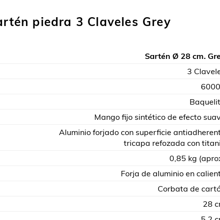
artén piedra 3 Claveles Grey
Sartén Ø 28 cm. Gr
3 Clavel
600
Baqueli
Mango fijo sintético de efecto sua
Aluminio forjado con superficie antiadheren
tricapa refozada con titan
0,85 kg (apro
Forja de aluminio en calien
Corbata de cart
28 
5,2 