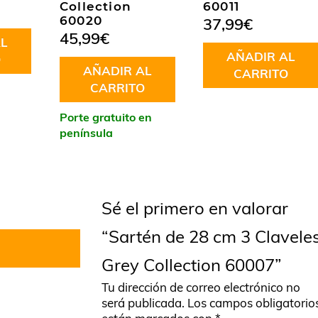
Collection
60011
60020
37,99
€
45,99
€
L
AÑADIR AL
O
AÑADIR AL
CARRITO
CARRITO
Porte gratuito en
península
Sé el primero en valorar
“Sartén de 28 cm 3 Clavele
Grey Collection 60007”
Tu dirección de correo electrónico no
será publicada.
Los campos obligatorio