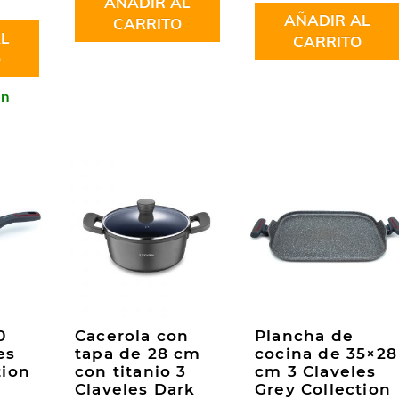
AÑADIR AL
AÑADIR AL
CARRITO
L
CARRITO
O
en
0
Cacerola con
Plancha de
es
tapa de 28 cm
cocina de 35×28
tion
con titanio 3
cm 3 Claveles
Claveles Dark
Grey Collection