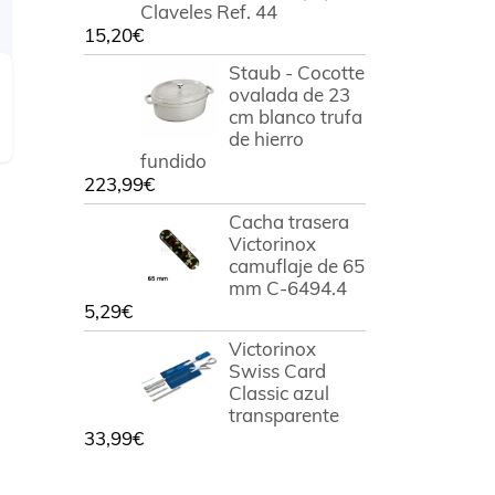
Claveles Ref. 44
15,20
€
Staub - Cocotte
ovalada de 23
cm blanco trufa
de hierro
fundido
223,99
€
Cacha trasera
Victorinox
camuflaje de 65
mm C-6494.4
5,29
€
Victorinox
Swiss Card
Classic azul
transparente
33,99
€