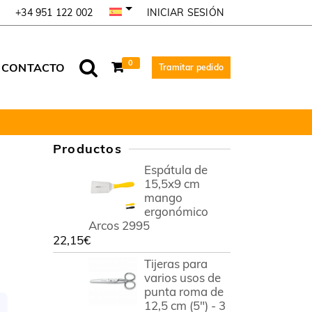
INICIAR SESIÓN
+34 951 122 002
0
CONTACTO
Tramitar pedido
Productos
Espátula de
15,5x9 cm
mango
ergonómico
Arcos 2995
22,15
€
Tijeras para
varios usos de
punta roma de
12,5 cm (5") - 3