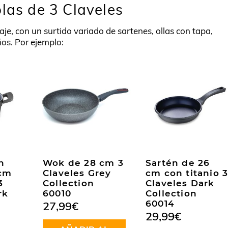
las de 3 Claveles
je, con un surtido variado de sartenes, ollas con tapa,
ños. Por ejemplo:
n
Wok de 28 cm 3
Sartén de 26
 cm
Claveles Grey
cm con titanio 
3
Collection
Claveles Dark
rk
60010
Collection
60014
27,99
€
29,99
€