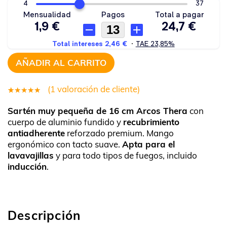
AÑADIR AL CARRITO
(
1
valoración de cliente)
1
Valorado
Sartén muy pequeña de 16 cm Arcos Thera
con
5.00
sobre
cuerpo de aluminio fundido y
recubrimiento
5 basado
antiadherente
reforzado premium. Mango
en
ergonómico con tacto suave.
Apta para el
puntuación
lavavajillas
y para todo tipos de fuegos, incluido
inducción
.
de cliente
Descripción