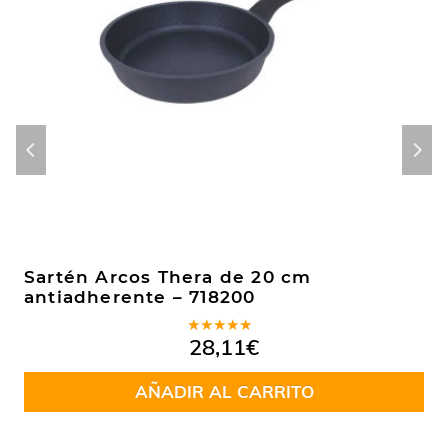
Sartén Arcos Thera de 20 cm
antiadherente – 718200
Valorado
28,11
€
en
5.00
de
5
AÑADIR AL CARRITO