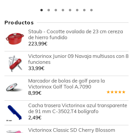
Productos
Staub - Cocotte ovalada de 23 cm cereza
de hierro fundido
223,99
€
Victorinox Junior 09 Navaja multiusos con 8
funciones
33,99
€
Marcador de bolas de golf para la
Victorinox Golf Tool A.7090
8,99
€
Valorado
en
5.00
de
Cacha trasera Victorinox azul transparente
5
de 91 mm C-3502.T4 bolígrafo
2,49
€
Victorinox Classic SD Cherry Blossom