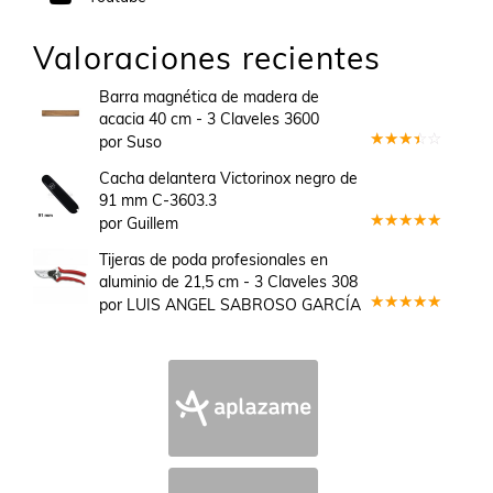
Valoraciones recientes
Barra magnética de madera de
acacia 40 cm - 3 Claveles 3600
por Suso
Valorado
en
3
Cacha delantera Victorinox negro de
de 5
91 mm C-3603.3
por Guillem
Valorado
en
5
de 5
Tijeras de poda profesionales en
aluminio de 21,5 cm - 3 Claveles 308
por LUIS ANGEL SABROSO GARCÍA
Valorado
en
5
de 5