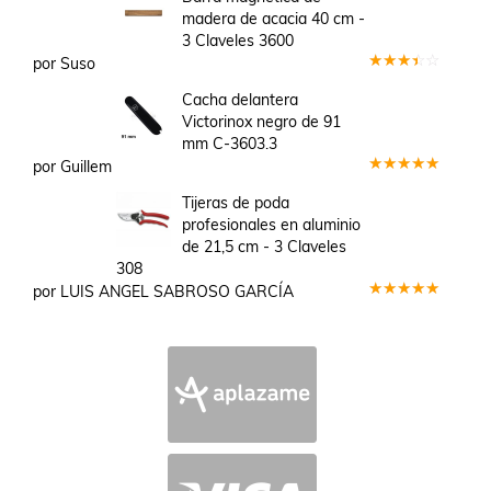
madera de acacia 40 cm -
3 Claveles 3600
por Suso
Valorado
en
3
Cacha delantera
de 5
Victorinox negro de 91
mm C-3603.3
por Guillem
Valorado
en
5
de 5
Tijeras de poda
profesionales en aluminio
de 21,5 cm - 3 Claveles
308
por LUIS ANGEL SABROSO GARCÍA
Valorado
en
5
de 5